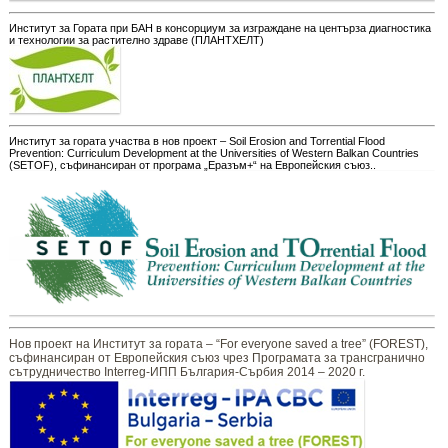
Институт за Гората при БАН в консорциум за изграждане на центърза диагностика
и технологии за растително здраве (ПЛАНТХЕЛТ)
Институт за гората участва в нов проект – Soil Erosion and Torrential Flood
Prevention: Curriculum Development at the Universities of Western Balkan Countries
(SETOF), съфинансиран от програма „Еразъм+“ на Европейския съюз..
Нов проект на Институт за гората – “For everyone saved a tree” (FOREST),
съфинансиран от Европейския съюз чрез Програмата за трансгранично
сътрудничество Interreg-ИПП България-Сърбия 2014 – 2020 г.