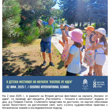
На 2 юни 2025 г., в рамките на Втория детски фестивал на науката „Космос от
идеи“, се проведе арт-лекцията „Растенията – познати и непознати“, водена от
доц. д-р Пламен Глогов. Събитието представи по достъпен, но научно обоснован
начин богатството на растителния свят, като съчета художествени практики с
ботанически знания и изследователски подход.