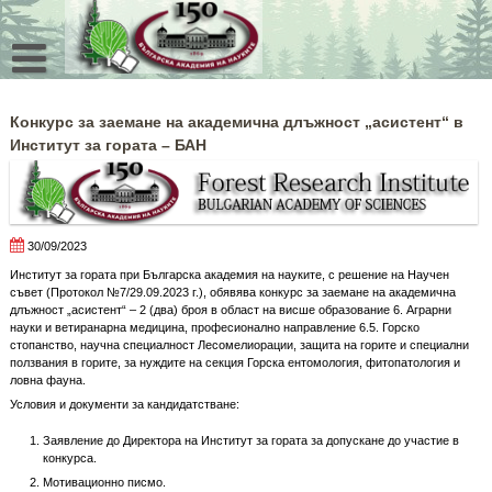
Skip
to
content
Конкурс за заемане на академична длъжност „асистент“ в
Институт за гората – БАН
30/09/2023
Институт за гората при Българска академия на науките, с решение на Научен
съвет (Протокол №7/29.09.2023 г.), обявява конкурс за заемане на академична
длъжност „асистент“ – 2 (два) броя в област на висше образование 6. Аграрни
науки и ветиранарна медицина, професионално направление 6.5. Горско
стопанство, научна специалност Лесомелиорации, защита на горите и специални
ползвания в горите, за нуждите на секция Горска ентомология, фитопатология и
ловна фауна.
Условия и документи за кандидатстване:
Заявление до Директора на Институт за гората за допускане до участие в
конкурса.
Мотивационно писмо.