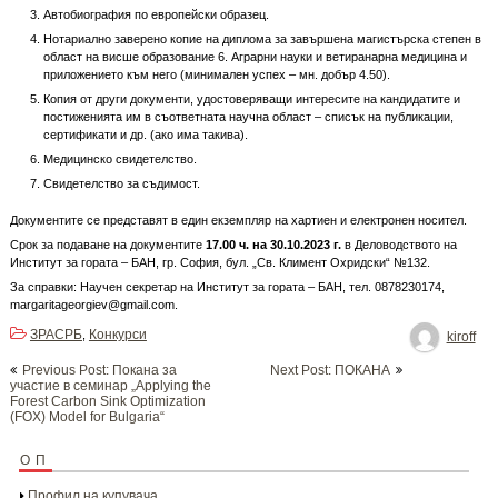
Автобиография по европейски образец.
Нотариално заверено копие на диплома за завършена магистърска степен в
област на висше образование 6. Аграрни науки и ветиранарна медицина и
приложението към него (минимален успех – мн. добър 4.50).
Копия от други документи, удостоверяващи интересите на кандидатите и
постиженията им в съответната научна област – списък на публикации,
сертификати и др. (ако има такива).
Медицинско свидетелство.
Свидетелство за съдимост.
Документите се представят в един екземпляр на хартиен и електронен носител.
Срок за подаване на документите
17.00 ч. на 30.10.2023 г.
в Деловодството на
Институт за гората – БАН, гр. София, бул. „Св. Климент Охридски“ №132.
За справки: Научен секретар на Институт за гората – БАН, тел. 0878230174,
margaritageorgiev@gmail.com.
ЗРАСРБ
Конкурси
,
kiroff
Post
Previous Post: Покана за
Next Post: ПОКАНА
navigation
участие в семинар „Applying the
Forest Carbon Sink Optimization
(FOX) Model for Bulgaria“
ОП
Профил на купувача