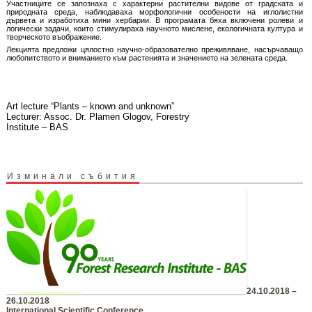
Участниците се запознаха с характерни растителни видове от градската и
природната среда, наблюдаваха морфологични особености на иглолистни
дървета и изработиха мини хербарии. В програмата бяха включени ролеви и
логически задачи, които стимулираха научното мислене, екологичната култура и
творческото въображение.
Лекцията предложи цялостно научно-образователно преживяване, насърчаващо
любопитството и вниманието към растенията и значението на зелената среда.
Art lecture “Plants – known and unknown”
Lecturer: Assoc. Dr. Plamen Glogov, Forestry
Institute – BAS
Изминали събития
24.10.2018 –
26.10.2018
International Scientific Conference