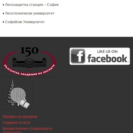
Лесозащитна станция – София
Лесотехнически университет
Софийски Университет
Профил на купувача
Годишни отчети
Биоекологични стационари и
Арборетум