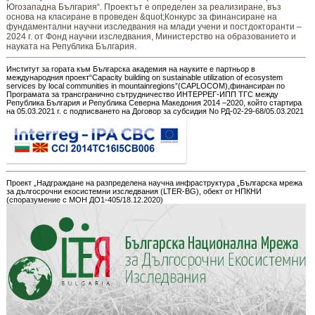
Югозападна България“. Проектът е определен за реализиране, въз
основа на класиране в проведен &quot;Конкурс за финансиране на
фундаментални научни изследвания на млади учени и постдокторанти –
2024 г. от Фонд научни изследвания, Министерство на образованието и
науката на Република България.
Институт за гората към Българска академия на науките е партньор в
международния проект“Capacity building on sustainable utilization of ecosystem
services by local communities in mountainregions”(CAPLOCOM),финансиран по
Програмата за трансгранично сътрудничество ИНТЕРРЕГ-ИПП ТГС между
Република България и Република Северна Македония 2014 –2020, който стартира
на 05.03.2021 г. с подписването на Договор за субсидия No РД-02-29-68/05.03.2021
Проект „Надграждане на разпределена научна инфраструктура „Българска мрежа
за дългосрочни екосистемни изследвания (LTER-BG), обект от НПКНИ
(споразумение с МОН ДО1-405/18.12.2020)