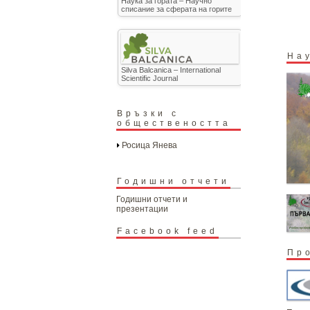
Наука за гората – Научно
списание за сферата на горите
На
Silva Balcanica – International
Scientific Journal
Връзки с
обществеността
Росица Янева
Годишни отчети
Годишни отчети и
презентации
Facebook feed
Пр