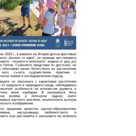
ни 2025 г., в рамките на Втория детски фестивал
ката „Космос от идеи“, се проведе арт-лекцията
нията – познати и непознати“, водена от доц. д-р
н Глогов. Събитието представи по достъпен, но
о обоснован начин богатството на растителния
, като съчета художествени практики с
чески знания и изследователски подход.
ниците се запознаха с характерни растителни
 от градската и природната среда, наблюдаваха
логични особености на иглолистни дървета и
отиха мини хербарии. В програмата бяха
чени ролеви и логически задачи, които
лираха научното мислене, екологичната култура
ческото въображение.
ята предложи цялостно научно-образователно
ивяване, насърчаващо любопитството и
нието към растенията и значението на зелената