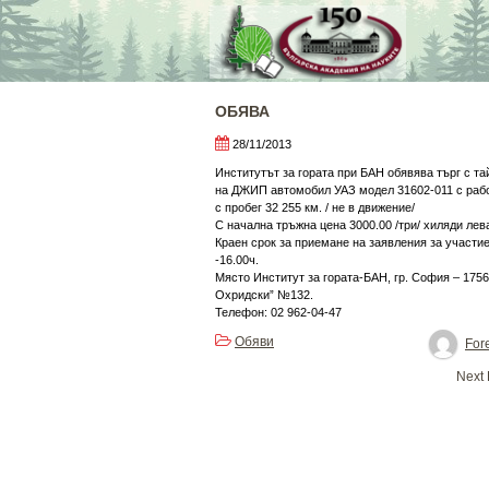
Skip
to
content
ОБЯВА
28/11/2013
Институтът за гората при БАН обявява търг с т
на ДЖИП автомобил УАЗ модел 31602-011 с рабо
с пробег 32 255 км. / не в движение/
С начална тръжна цена 3000.00 /три/ хиляди лев
Краен срок за приемане на заявления за участие
-16.00ч.
Място Институт за гората-БАН, гр. София – 1756
Охридски” №132.
Телефон: 02 962-04-47
Обяви
Fore
Post
Next
navigation