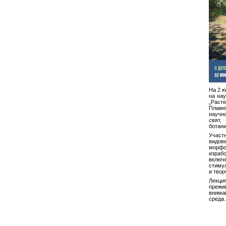
На 2 ю
на нау
„Расте
Пламе
научн
свят
ботани
Участ
видове
морфо
израб
вклю
стиму
и твор
Лекци
преж
внима
среда.