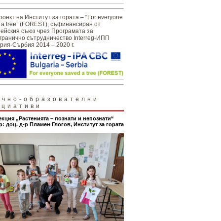
роект на Институт за гората – “For everyone
 a tree” (FOREST), съфинансиран от
ейския съюз чрез Програмата за
гранично сътрудничество Interreg-ИПП
рия-Сърбия 2014 – 2020 г.
учно-образователни
ициативи
екция „Растенията – познати и непознати“
р: доц. д-р Пламен Глогов, Институт за гората