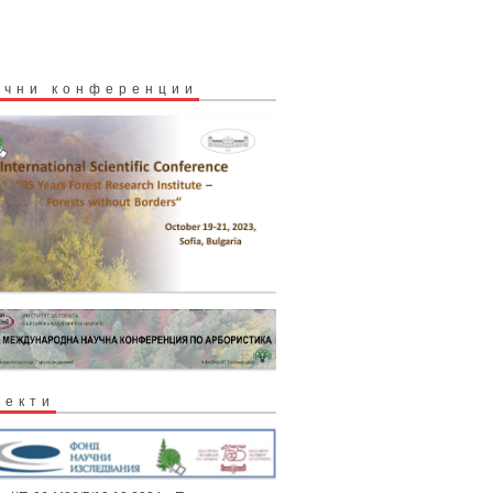
учни конференции
оекти