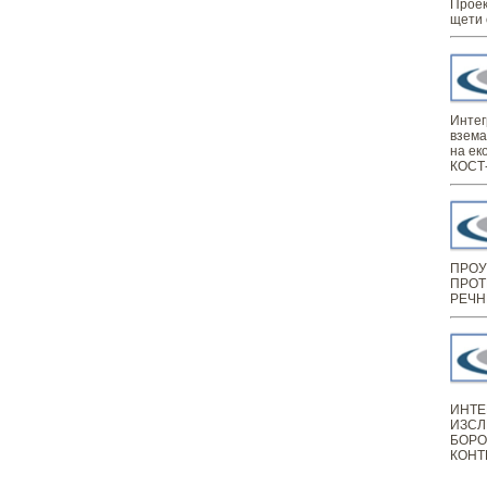
Проек
щети 
Интег
взема
на ек
КОСТ-
ПРОУ
ПРОТ
РЕЧН
ИНТЕ
ИЗСЛ
БОРО
КОНТ