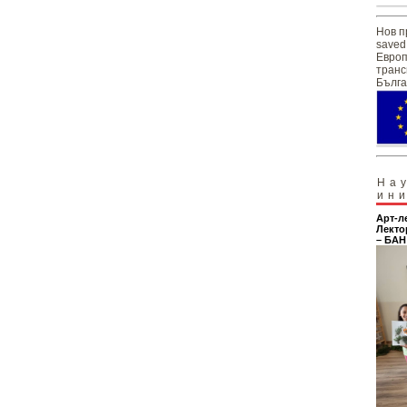
Нов п
saved
Европ
транс
Бълга
На
ин
Арт-л
Лекто
– БАН