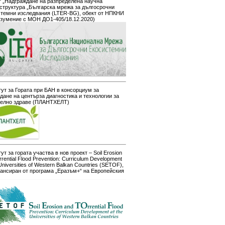
 „Надграждане на разпределена научна
структура „Българска мрежа за дългосрочни
стемни изследвания (LTER-BG), обект от НПКНИ
азумение с МОН ДО1-405/18.12.2020)
ут за Гората при БАН в консорциум за
дане на центърза диагностика и технологии за
телно здраве (ПЛАНТХЕЛТ)
ут за гората участва в нов проект – Soil Erosion
rrential Flood Prevention: Curriculum Development
 Universities of Western Balkan Countries (SETOF),
ансиран от програма „Еразъм+“ на Европейския