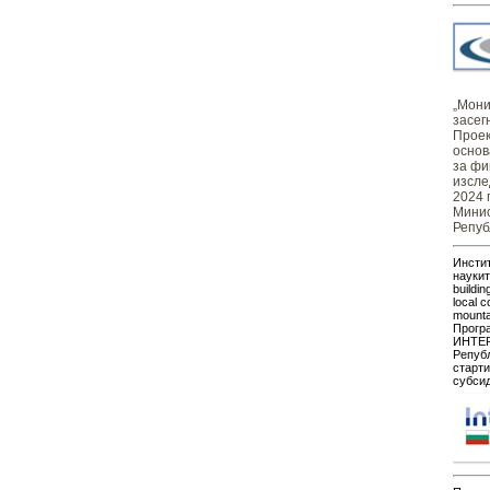
„Монит
засег
Проек
основ
за фи
изсле
2024 
Минис
Репуб
Инстит
наукит
buildin
local c
mount
Прогр
ИНТЕР
Републ
старти
субсид