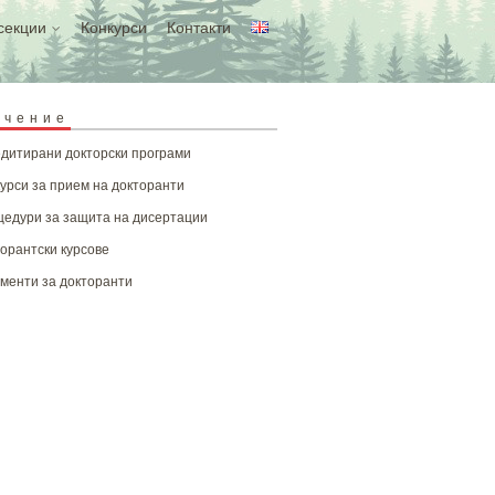
секции
Конкурси
Контакти
учение
дитирани докторски програми
урси за прием на докторанти
едури за защита на дисертации
орантски курсове
менти за докторанти