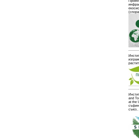
Проект
инфра
екоси
(спор
Инстит
изграж
расти
Инстит
and To
at the
съфин
съюз..