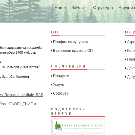
Home
ЗаНас
Структура
Научни 
ОП
Об
Профил на купувача
Акре
айно наддаване за продажба
Вътрешни правила ОП
Конк
тен обем 2700 куб. см.
Проц
а.
Публикации
 15 ноември 2013г./петък/
Докт
Продукти
, бул. „Св. Климент
Доку
Услуги
Софтуер
st Research Institute, BAS
 Post: СЪОБЩЕНИЕ
Издателски
център