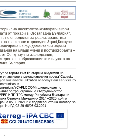
оринг ​​​на ​​насекомите-ксилофаги в гори
нати от пожари в Югозападна България“.
тът е определен за реализиране, въз
а на класиране в проведен &quot;Конкурс
нансиране на фундаментални научни
двания на млади учени и постдокторанти –
г. от Фонд научни изследвания,
терство на образованието и науката на
лика България.
ут за гората към Българска академия на
е е партньор в международния проект“Capacity
g on sustainable utilization of ecosystem services by
ommunities in
ainregions”(CAPLOCOM),финансиран по
амата за трансгранично сътрудничество
РЕГ-ИПП ТГС между Република България и
ика Северна Македония 2014 –2020, който
ра на 05.03.2021 г. с подписването на Договор за
ия No РД-02-29-68/05.03.2021