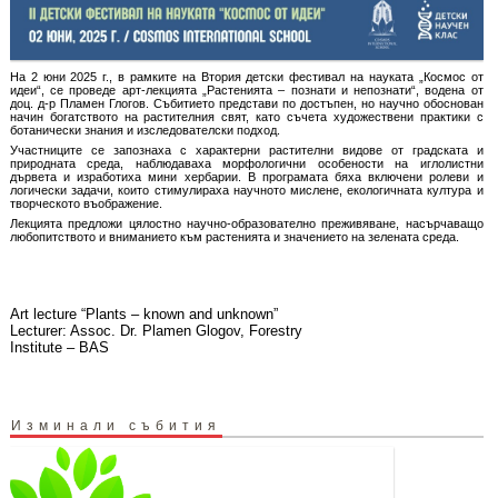
На 2 юни 2025 г., в рамките на Втория детски фестивал на науката „Космос от
идеи“, се проведе арт-лекцията „Растенията – познати и непознати“, водена от
доц. д-р Пламен Глогов. Събитието представи по достъпен, но научно обоснован
начин богатството на растителния свят, като съчета художествени практики с
ботанически знания и изследователски подход.
Участниците се запознаха с характерни растителни видове от градската и
природната среда, наблюдаваха морфологични особености на иглолистни
дървета и изработиха мини хербарии. В програмата бяха включени ролеви и
логически задачи, които стимулираха научното мислене, екологичната култура и
творческото въображение.
Лекцията предложи цялостно научно-образователно преживяване, насърчаващо
любопитството и вниманието към растенията и значението на зелената среда.
Art lecture “Plants – known and unknown”
Lecturer: Assoc. Dr. Plamen Glogov, Forestry
Institute – BAS
Изминали събития