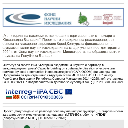
„Мониторинг ​​​на ​​насекомите-ксилофаги в гори засегнати от пожари в
Югозападна България“. Проектът е определен за реализиране, въз
основа на класиране в проведен &quot;Конкурс за финансиране на
фундаментални научни изследвания на млади учени и постдокторанти –
2024 г. от Фонд научни изследвания, Министерство на образованието и
науката на Република България.
Институт за гората към Българска академия на науките е партньор в
международния проект“Capacity building on sustainable utilization of ecosystem
services by local communities in mountainregions”(CAPLOCOM),финансиран по
Програмата за трансгранично сътрудничество ИНТЕРРЕГ-ИПП ТГС между
Република България и Република Северна Македония 2014 –2020, който стартира
на 05.03.2021 г. с подписването на Договор за субсидия No РД-02-29-68/05.03.2021
Проект „Надграждане на разпределена научна инфраструктура „Българска мрежа
за дългосрочни екосистемни изследвания (LTER-BG), обект от НПКНИ
(споразумение с МОН ДО1-405/18.12.2020)