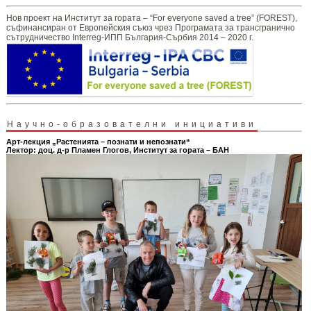
Нов проект на Институт за гората – “For everyone saved a tree” (FOREST),
съфинансиран от Европейския съюз чрез Програмата за трансгранично
сътрудничество Interreg-ИПП България-Сърбия 2014 – 2020 г.
Научно-образователни инициативи
Арт-лекция „Растенията – познати и непознати“
Лектор: доц. д-р Пламен Глогов, Институт за гората – БАН