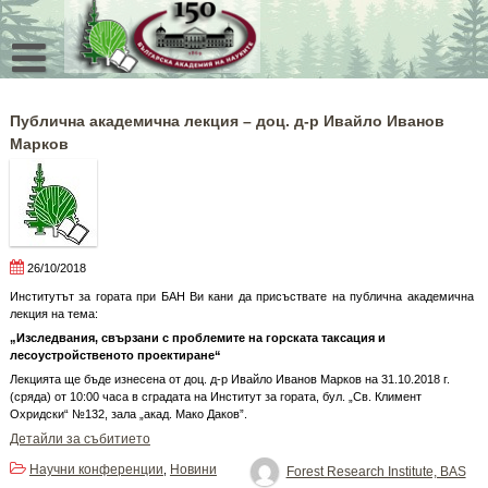
Skip
to
content
Публична академична лекция – доц. д-р Ивайло Иванов
Марков
26/10/2018
Институтът за гората при БАН Ви кани да присъствате на публична академична
лекция на тема:
„Изследвания, свързани с проблемите на горската таксация и
лесоустройственото проектиране“
Лекцията ще бъде изнесена от доц. д-р Ивайло Иванов Марков на 31.10.2018 г.
(сряда) от 10:00 часа в сградата на Институт за гората, бул. „Св. Климент
Охридски“ №132, зала „акад. Мако Даков”.
Детайли за събитието
Научни конференции
Новини
,
Forest Research Institute, BAS