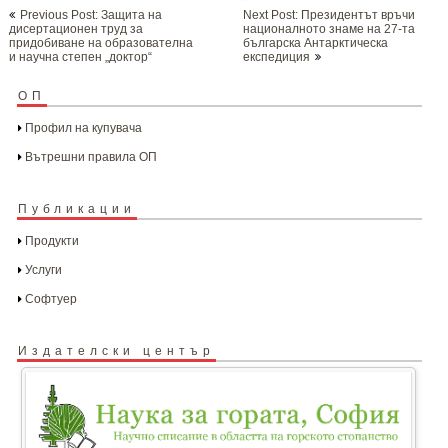
Post
Previous Post: Защита на
Next Post: Президентът връчи
navigation
дисертационен труд за
националното знаме на 27-та
придобиване на образователна
българска Антарктическа
и научна степен „доктор“
експедиция
ОП
Профил на купувача
Вътрешни правила ОП
Публикации
Продукти
Услуги
Софтуер
Издателски център