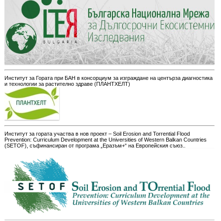
Институт за Гората при БАН в консорциум за изграждане на центърза диагностика
и технологии за растително здраве (ПЛАНТХЕЛТ)
Институт за гората участва в нов проект – Soil Erosion and Torrential Flood
Prevention: Curriculum Development at the Universities of Western Balkan Countries
(SETOF), съфинансиран от програма „Еразъм+“ на Европейския съюз..