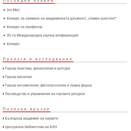
Последни новини
(no title)
Конкурс за заемане на академичната длъжност „главен асистент“
Конкурс за професор
35-та Международна научна конференция
Конкурс
Проекти и изследвания
Горска генетика, физиология и култури
Горска екология
Горска ентомология, фитопатология и ловна фауна
Лесовъдство и управление на горските ресурси
Полезни връзки
Българска aкадемия на науките
Централна библиотека на БАН