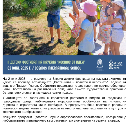
На 2 юни 2025 г., в рамките на Втория детски фестивал на науката „Космос от
идеи“, се проведе арт-лекцията „Растенията – познати и непознати“, водена от
доц. д-р Пламен Глогов. Събитието представи по достъпен, но научно обоснован
начин богатството на растителния свят, като съчета художествени практики с
ботанически знания и изследователски подход.
Участниците се запознаха с характерни растителни видове от градската и
природната среда, наблюдаваха морфологични особености на иглолистни
дървета и изработиха мини хербарии. В програмата бяха включени ролеви и
логически задачи, които стимулираха научното мислене, екологичната култура и
творческото въображение.
Лекцията предложи цялостно научно-образователно преживяване, насърчаващо
любопитството и вниманието към растенията и значението на зелената среда.