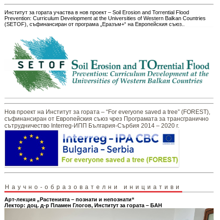
Институт за гората участва в нов проект – Soil Erosion and Torrential Flood
Prevention: Curriculum Development at the Universities of Western Balkan Countries
(SETOF), съфинансиран от програма „Еразъм+“ на Европейския съюз..
Нов проект на Институт за гората – “For everyone saved a tree” (FOREST),
съфинансиран от Европейския съюз чрез Програмата за трансгранично
сътрудничество Interreg-ИПП България-Сърбия 2014 – 2020 г.
Научно-образователни инициативи
Арт-лекция „Растенията – познати и непознати“
Лектор: доц. д-р Пламен Глогов, Институт за гората – БАН