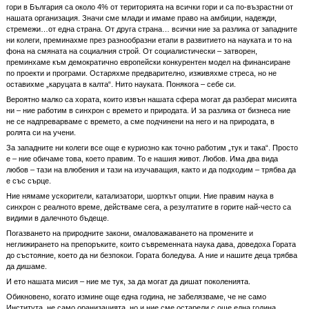
гори в България са около 4% от територията на всички гори и са по-възрастни от
нашата организация. Значи сме млади и имаме право на амбиции, надежди,
стремежи…от една страна. От друга страна… всички ние за разлика от западните
ни колеги, преминахме през разнообразни етапи в развитието на науката и то на
фона на смяната на социалния строй. От социалистически – затворен,
преминхаме към демократично европейски конкурентен модел на финансиране
по проекти и програми. Остаряхме предварително, изживяхме стреса, но не
оставихме „каруцата в калта“. Нито науката. Понякога – себе си.
Вероятно малко са хората, които извън нашата сфера могат да разберат мисията
ни – ние работим в синхрон с времето и природата. И за разлика от бизнеса ние
не се надпреварваме с времето, а сме подчинени на него и на природата, в
ролята си на учени.
За западните ни колеги все още е куриозно как точно работим „тук и така“. Просто
е – ние обичаме това, което правим. То е нашия живот. Любов. Има два вида
любов – тази на влюбения и тази на изучаващия, както и да подходим – трябва да
е със сърце.
Ние нямаме ускорители, катализатори, шорткът опции. Ние правим наука в
синхрон с реалното време, действаме сега, а резултатите в горите най-често са
видими в далечното бъдеще.
Погазването на природните закони, омаловажаването на промените и
неглижирането на препоръките, които съвременната наука дава, доведоха Гората
до състояние, което да ни безпокои. Гората боледува. А ние и нашите деца трябва
да дишаме.
И ето нашата мисия – ние ме тук, за да могат да дишат поколенията.
Обикновено, когато измине още една година, не забелязваме, че не само
Института, не само оранизацията, но и ние сме остарели с още една година.