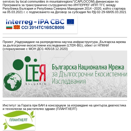
services by local communities in mountainregions”(CAPLOCOM),финансиран по
Програмата за трансгранично сътрудничество ИНТЕРРЕГ-ИПП ТГС между
Република България и Република Северна Македония 2014 –2020, който стартира
на 05.03.2021 г. с подписването на Договор за субсидия No РД-02-29-68/05.03.2021
Проект „Надграждане на разпределена научна инфраструктура „Българска мрежа
за дългосрочни екосистемни изследвания (LTER-BG), обект от НПКНИ
(споразумение с МОН ДО1-405/18.12.2020)
Институт за Гората при БАН в консорциум за изграждане на центърза диагностика
и технологии за растително здраве (ПЛАНТХЕЛТ)