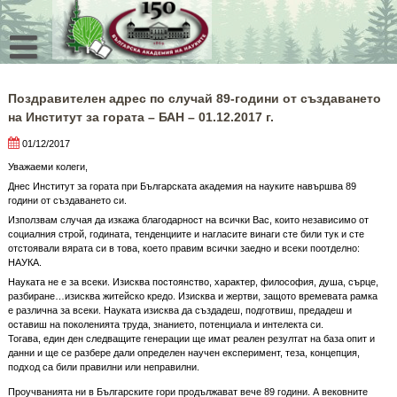
Skip
to
content
Поздравителен адрес по случай 89-години от създаването
на Институт за гората – БАН – 01.12.2017 г.
01/12/2017
Уважаеми колеги,
Днес Институт за гората при Българската академия на науките навършва 89
години от създаването си.
Използвам случая да изкажа благодарност на всички Вас, които независимо от
социалния строй, годината, тенденциите и нагласите винаги сте били тук и сте
отстоявали вярата си в това, което правим всички заедно и всеки поотделно:
НАУКА.
Науката не е за всеки. Изисква постоянство, характер, философия, душа, сърце,
разбиране…изисква житейско кредо. Изисква и жертви, защото времевата рамка
е различна за всеки. Науката изисква да създадеш, подготвиш, предадеш и
оставиш на поколенията труда, знанието, потенциала и интелекта си.
Тогава, един ден следващите генерации ще имат реален резултат на база опит и
данни и ще се разбере дали определен научен експеримент, теза, концепция,
подход са били правилни или неправилни.
Проучванията ни в Българските гори продължават вече 89 години. А вековните