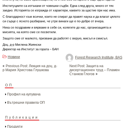
Институциите са изтъкани от човешки съдби. Една след друга, много от тях
заедно. Историята се изгражда от характери, каквито за щастие при нас има.
С благодарност към всички, които не спират да правят наука и да влагат цялото
си сърце с ясното разбиране, че утре винаги ще е по-добре от вчера.
Нека се поздравим и вярваме в себе си, колегите до нас, организацията и
мисията, на която сме се посветили.
Защото сме от малкото, призвани да работят с верую, мисъл и смисъл.
Доц. д-р Миглена Жиянски
Директор на Институт за гората – БАН
Новини
Forest Research Institute, BAS
Post
Previous Post: Лекция на доц. д-
Next Post: Защита на
navigation
р Мария Христова Глушкова
дисертационен труд – Пламен
Станков Глогов
ОП
Профил на купувача
Вътрешни правила ОП
Публикации
Продукти