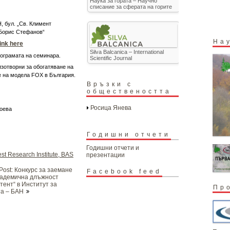
Наука за гората – Научно
списание за сферата на горите
, бул. „Св. Климент
 Борис Стефанов“
На
ink here
Silva Balcanica – International
рограмата на семинара.
Scientific Journal
лзотворни за обогатяване на
е на модела FOX в България.
Връзки с
обществеността
Росица Янева
тоева
Годишни отчети
Годишни отчети и
st Research Institute, BAS
презентации
Post: Конкурс за заемане
Facebook feed
кадемична длъжност
тент“ в Институт за
Пр
та – БАН