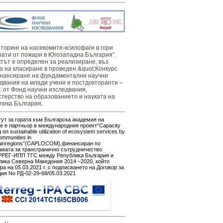
оринг ​​​на ​​насекомите-ксилофаги в гори
нати от пожари в Югозападна България“.
тът е определен за реализиране, въз
а на класиране в проведен &quot;Конкурс
нансиране на фундаментални научни
двания на млади учени и постдокторанти –
г. от Фонд научни изследвания,
терство на образованието и науката на
лика България.
ут за гората към Българска академия на
е е партньор в международния проект“Capacity
g on sustainable utilization of ecosystem services by
ommunities in
ainregions”(CAPLOCOM),финансиран по
амата за трансгранично сътрудничество
РЕГ-ИПП ТГС между Република България и
ика Северна Македония 2014 –2020, който
ра на 05.03.2021 г. с подписването на Договор за
ия No РД-02-29-68/05.03.2021