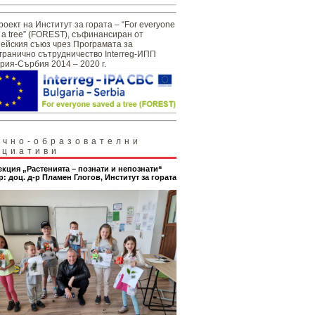
роект на Институт за гората – “For everyone
 a tree” (FOREST), съфинансиран от
ейския съюз чрез Програмата за
гранично сътрудничество Interreg-ИПП
рия-Сърбия 2014 – 2020 г.
учно-образователни
ициативи
екция „Растенията – познати и непознати“
р: доц. д-р Пламен Глогов, Институт за гората