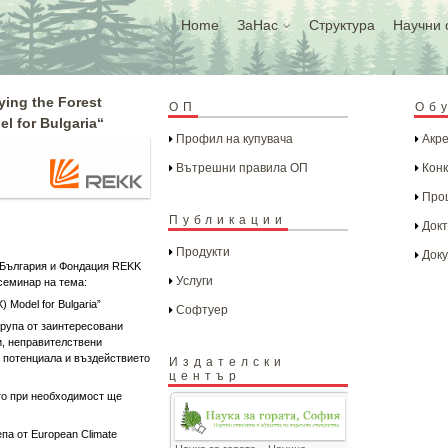
Home
ЗаНас
Структура
Научни 
ing the Forest
ОП
Об
l for Bulgaria“
Профил на купувача
Акре
Вътрешни правила ОП
Конк
Проц
Публикации
Докт
Продукти
Доку
в България и Фондация REKK
Услуги
семинар на тема:
) Model for Bulgaria”
Софтуер
група от заинтересовани
и, неправителствени
т потенциала и въздействието
Издателски
център
то при необходимост ще
а от European Climate