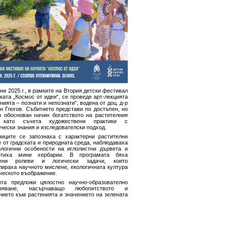
ни 2025 г., в рамките на Втория детски фестивал
ката „Космос от идеи“, се проведе арт-лекцията
нията – познати и непознати“, водена от доц. д-р
н Глогов. Събитието представи по достъпен, но
о обоснован начин богатството на растителния
, като съчета художествени практики с
чески знания и изследователски подход.
ниците се запознаха с характерни растителни
 от градската и природната среда, наблюдаваха
логични особености на иглолистни дървета и
отиха мини хербарии. В програмата бяха
чени ролеви и логически задачи, които
лираха научното мислене, екологичната култура
ческото въображение.
ята предложи цялостно научно-образователно
ивяване, насърчаващо любопитството и
нието към растенията и значението на зелената