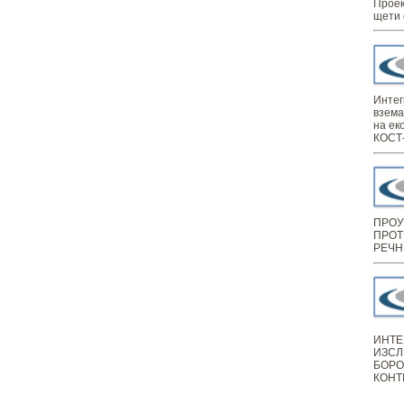
Проек
щети 
Интег
взема
на ек
КОСТ-
ПРОУ
ПРОТ
РЕЧН
ИНТЕ
ИЗСЛ
БОРО
КОНТ