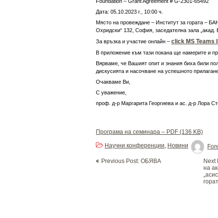
Foundation – Grant Agreement # G-2301-65492
Дата: 05.10.2023 г., 10:00 ч.
Място на провеждане – Институт за гората – БАН
Охридски“ 132, София, заседателна зала „акад.
click MS Teams l
За връзка и участие онлайн –
В приложение към тази покана ще намерите и п
Вярваме, че Вашият опит и знания биха били по
дискусията и насочване на успешното прилаган
Очакваме Ви,
С уважение,
проф. д-р Маргарита Георгиева и ас. д-р Лора С
Програма на семинара – PDF (136 KB)
Научни конференции
Новини
,
Fore
Post
Previous Post: OБЯВА
Next 
navigation
на а
„асис
гора