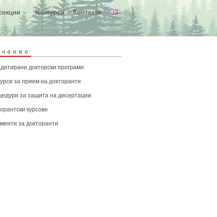
секции
Конкурси
Контакти
учение
дитирани докторски програми
урси за прием на докторанти
едури за защита на дисертации
орантски курсове
менти за докторанти