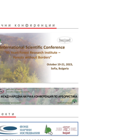
учни конференции
оекти