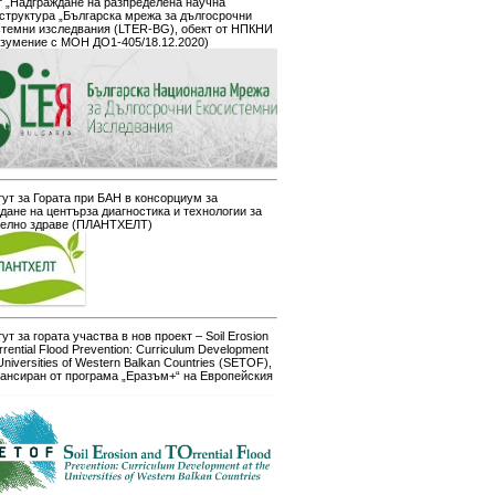
 „Надграждане на разпределена научна
структура „Българска мрежа за дългосрочни
стемни изследвания (LTER-BG), обект от НПКНИ
азумение с МОН ДО1-405/18.12.2020)
ут за Гората при БАН в консорциум за
дане на центърза диагностика и технологии за
телно здраве (ПЛАНТХЕЛТ)
ут за гората участва в нов проект – Soil Erosion
rrential Flood Prevention: Curriculum Development
 Universities of Western Balkan Countries (SETOF),
ансиран от програма „Еразъм+“ на Европейския