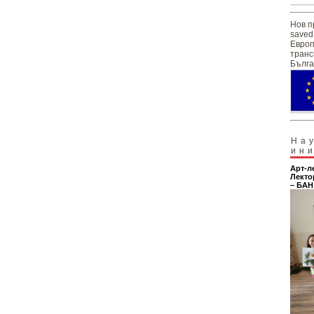
Нов п
saved
Европ
транс
Бълга
На
ин
Арт-л
Лекто
– БАН