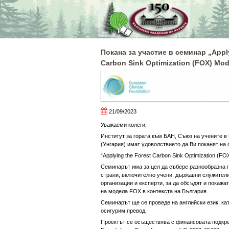
Skip
to
content
Покана за участие в семинар „Apply
Carbon Sink Optimization (FOX) Mode
21/09/2023
Уважаеми колеги,
Институт за гората към БАН, Съюз на учените 
(Унгария) имат удоволствието да Ви поканят на 
“Applying the Forest Carbon Sink Optimization (FOX
Семинарът има за цел да събере разнообразна 
страни, включително учени, държавни служител
организации и експерти, за да обсъдят и покажа
на модела FOX в контекста на България.
Семинарът ще се проведе на английски език, ка
осигурим превод.
Проектът се осъществява с финансовата подкреп