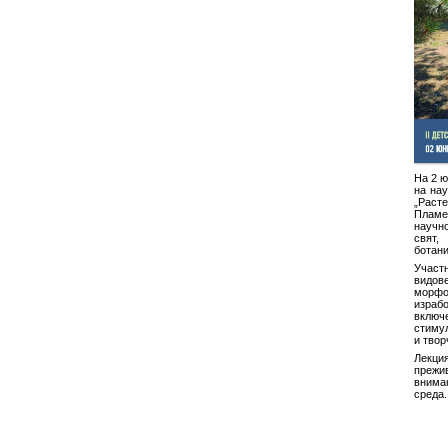
На 2 ю
на нау
„Расте
Пламе
научн
свят
ботани
Участ
видове
морфо
израб
вклю
стиму
и твор
Лекци
преж
внима
среда.