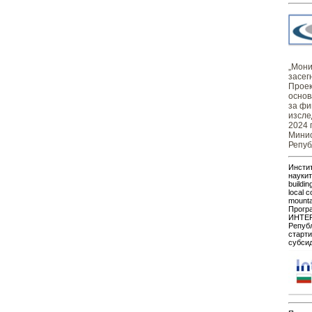
„Монит
засег
Проек
основ
за фи
изсле
2024 
Минис
Репуб
Инстит
наукит
buildin
local c
mount
Прогр
ИНТЕР
Републ
старти
субсид