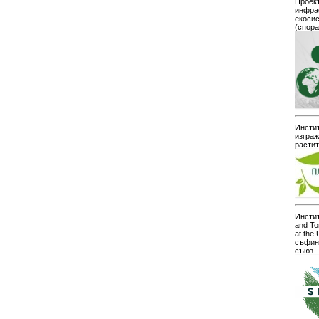
Проект
инфра
екоси
(спор
Инстит
изграж
расти
Инстит
and To
at the
съфин
съюз..