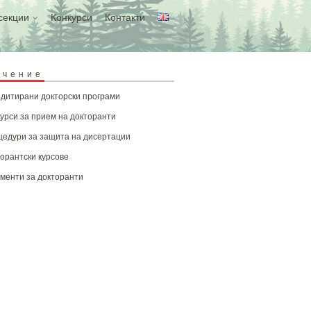
секции
Конкурси
Контакти
учение
дитирани докторски програми
урси за прием на докторанти
едури за защита на дисертации
орантски курсове
менти за докторанти