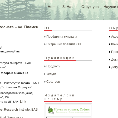
Home
ЗаНас
Структура
Научни 
телната – ас. Пламен
ОП
Об
Профил на купувача
Акре
Вътрешни правила ОП
Конк
УД
ен „доктор“ на
Проц
Публикации
Докт
титута за гората – БАН
Продукти
Доку
гия”
 флора и анализ на
Услуги
Софтуер
 – Институт за гората – БАН
 „Св. Климент Охридски“
, Заседателна зала „акад.
Издателски
и“, 132
център
Link
йта на ИГ-БАН.
st Research Institute, BAS
Post: Защита на