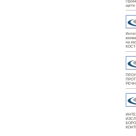
Проек
щети 
Интег
взема
на ек
КОСТ-
ПРОУ
ПРОТ
РЕЧН
ИНТЕ
ИЗСЛ
БОРО
КОНТ