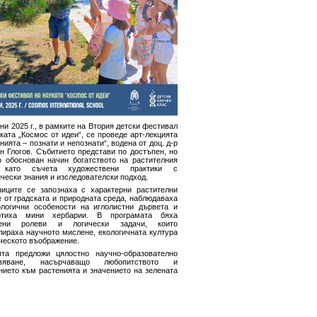
ни 2025 г., в рамките на Втория детски фестивал
ката „Космос от идеи“, се проведе арт-лекцията
нията – познати и непознати“, водена от доц. д-р
н Глогов. Събитието представи по достъпен, но
о обоснован начин богатството на растителния
, като съчета художествени практики с
чески знания и изследователски подход.
ниците се запознаха с характерни растителни
 от градската и природната среда, наблюдаваха
логични особености на иглолистни дървета и
отиха мини хербарии. В програмата бяха
чени ролеви и логически задачи, които
лираха научното мислене, екологичната култура
ческото въображение.
ята предложи цялостно научно-образователно
ивяване, насърчаващо любопитството и
нието към растенията и значението на зелената