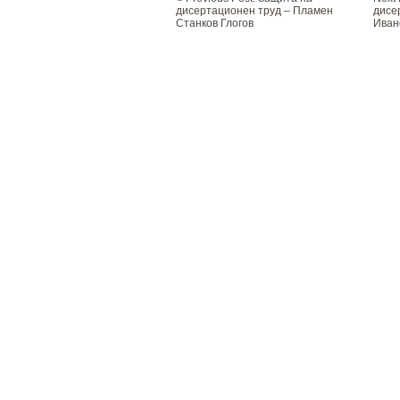
navigation
дисертационен труд – Пламен
дисе
Станков Глогов
Иван