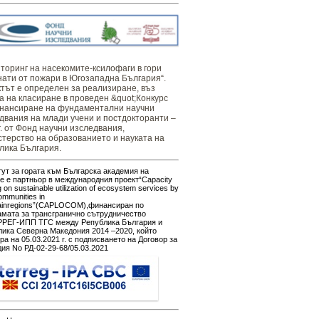
оринг ​​​на ​​насекомите-ксилофаги в гори
нати от пожари в Югозападна България“.
тът е определен за реализиране, въз
а на класиране в проведен &quot;Конкурс
нансиране на фундаментални научни
двания на млади учени и постдокторанти –
г. от Фонд научни изследвания,
терство на образованието и науката на
лика България.
ут за гората към Българска академия на
е е партньор в международния проект“Capacity
g on sustainable utilization of ecosystem services by
ommunities in
ainregions”(CAPLOCOM),финансиран по
амата за трансгранично сътрудничество
РЕГ-ИПП ТГС между Република България и
ика Северна Македония 2014 –2020, който
ра на 05.03.2021 г. с подписването на Договор за
ия No РД-02-29-68/05.03.2021