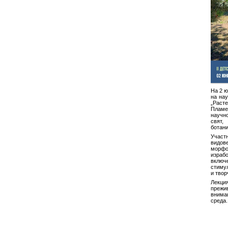
На 2 ю
на нау
„Расте
Пламе
научн
свят
ботани
Участ
видове
морфо
израб
вклю
стиму
и твор
Лекци
преж
внима
среда.