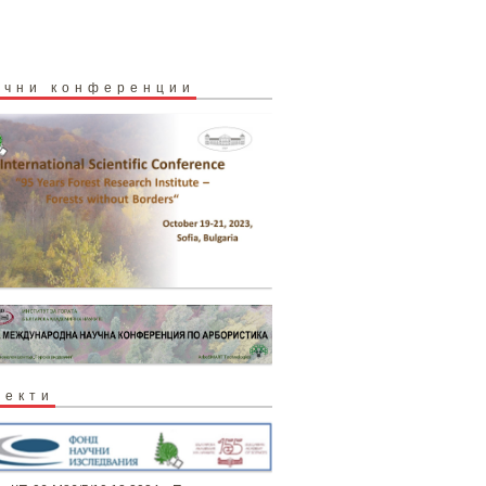
учни конференции
оекти