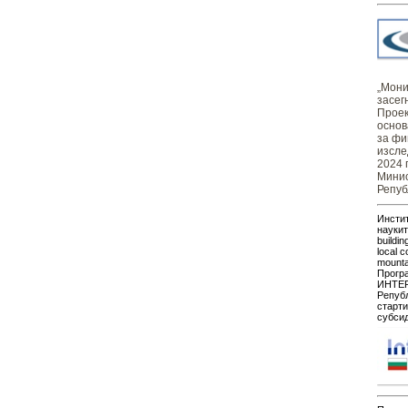
„Монит
засег
Проек
основ
за фи
изсле
2024 
Минис
Репуб
Инстит
наукит
buildin
local c
mount
Прогр
ИНТЕР
Републ
старти
субсид