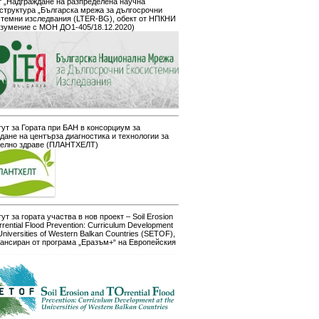
 „Надграждане на разпределена научна
структура „Българска мрежа за дългосрочни
стемни изследвания (LTER-BG), обект от НПКНИ
азумение с МОН ДО1-405/18.12.2020)
ут за Гората при БАН в консорциум за
дане на центърза диагностика и технологии за
телно здраве (ПЛАНТХЕЛТ)
ут за гората участва в нов проект – Soil Erosion
rrential Flood Prevention: Curriculum Development
 Universities of Western Balkan Countries (SETOF),
ансиран от програма „Еразъм+“ на Европейския