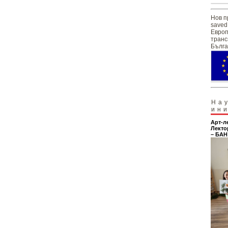
Нов п
saved
Европ
транс
Бълга
На
ин
Арт-л
Лекто
– БАН