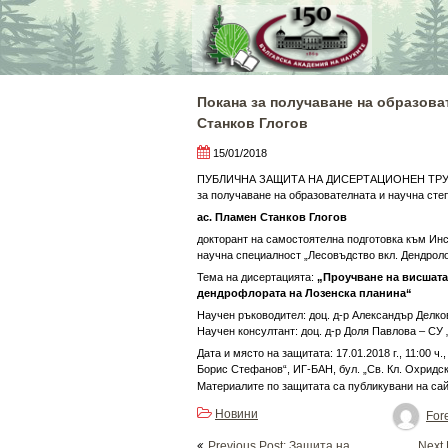
Skip
to
content
Покана за получаване на образова
Станков Глогов
15/01/2018
ПУБЛИЧНА ЗАЩИТА НА ДИСЕРТАЦИОНЕН ТР
за получаване на образователната и научна степ
ас. Пламен Станков Глогов
докторант на самостоятелна подготовка към Инс
научна специалност „Лесовъдство вкл. Дендроло
Тема на дисертацията:
„Проучване на висшата
дендрофлората на Лозенска планина“
Научен ръководител: доц. д-р Александър Делков
Научен консултант: доц. д-р Доля Павлова – СУ
Дата и място на защитата: 17.01.2018 г., 11:00 ч.
Борис Стефанов“, ИГ-БАН, бул. „Св. Кл. Охридск
Материалите по защитата са публикувани на са
Новини
Fore
Post
Previous Post: Защита на
Next 