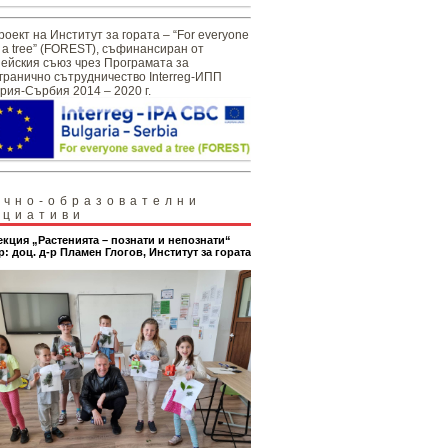
роект на Институт за гората – “For everyone
 a tree” (FOREST), съфинансиран от
ейския съюз чрез Програмата за
гранично сътрудничество Interreg-ИПП
рия-Сърбия 2014 – 2020 г.
учно-образователни
ициативи
екция „Растенията – познати и непознати“
р: доц. д-р Пламен Глогов, Институт за гората