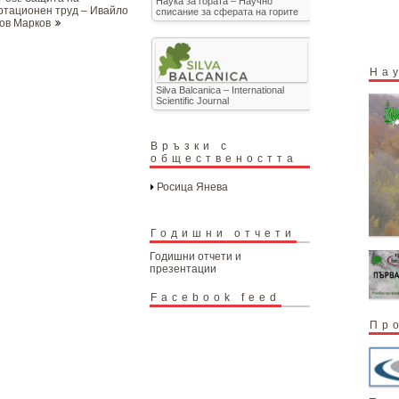
Наука за гората – Научно
ртационен труд – Ивайло
списание за сферата на горите
ов Марков
На
Silva Balcanica – International
Scientific Journal
Връзки с
обществеността
Росица Янева
Годишни отчети
Годишни отчети и
презентации
Facebook feed
Пр