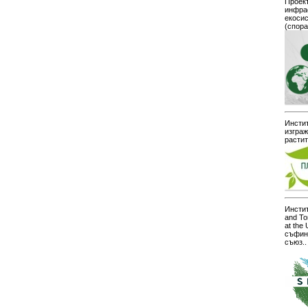
Проект
инфра
екоси
(спор
Инстит
изграж
расти
Инстит
and To
at the
съфин
съюз..