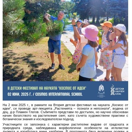
На 2 юни 2025 г., в рамките на Втория детски фестивал на науката „Космос от
идеи“, се проведе арт-лекцията „Растенията – познати и непознати“, водена от
доц. д-р Пламен Глогов. Събитието представи по достъпен, но научно обоснован
начин богатството на растителния свят, като съчета художествени практики с
ботанически знания и изследователски подход.
Участниците се запознаха с характерни растителни видове от градската и
природната среда, наблюдаваха морфологични особености на иглолистни
дървета и изработиха мини хербарии. В програмата бяха включени ролеви и