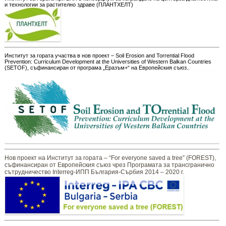
и технологии за растително здраве (ПЛАНТХЕЛТ)
Институт за гората участва в нов проект – Soil Erosion and Torrential Flood
Prevention: Curriculum Development at the Universities of Western Balkan Countries
(SETOF), съфинансиран от програма „Еразъм+“ на Европейския съюз..
Нов проект на Институт за гората – “For everyone saved a tree” (FOREST),
съфинансиран от Европейския съюз чрез Програмата за трансгранично
сътрудничество Interreg-ИПП България-Сърбия 2014 – 2020 г.