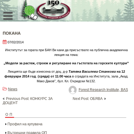
Skip
to
content
ПОКАНА
07/02/2014
Институтът за гората при БАН Ви кани да присъствате на публична академична
лекция на тема:
„Модели за растеж, строеж и регулиране на гъстотата на горските култури”
Лекцията ще бъде изнесена от доц. д-р
Татяна Василева Станкова
на
12
февруари 2014 год
.
(сряда)
от 11:00 часа
в сградата на Института, зала „Акад.
Мако Даков”, бул. Кл. Охридски №132.
News
Forest Research Institute, BAS
Post
Previous Post: КОНКУРС ЗА
Next Post: ОБЯВА
navigation
ДОЦЕНТ
ОП
Профил на купувача
Вътрешни правила ОП