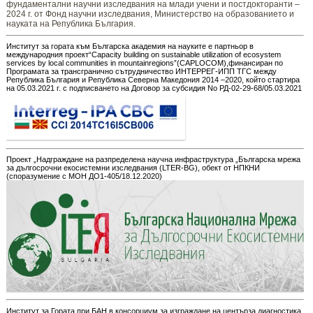
фундаментални научни изследвания на млади учени и постдокторанти –
2024 г. от Фонд научни изследвания, Министерство на образованието и
науката на Република България.
Институт за гората към Българска академия на науките е партньор в
международния проект“Capacity building on sustainable utilization of ecosystem
services by local communities in mountainregions”(CAPLOCOM),финансиран по
Програмата за трансгранично сътрудничество ИНТЕРРЕГ-ИПП ТГС между
Република България и Република Северна Македония 2014 –2020, който стартира
на 05.03.2021 г. с подписването на Договор за субсидия No РД-02-29-68/05.03.2021
Проект „Надграждане на разпределена научна инфраструктура „Българска мрежа
за дългосрочни екосистемни изследвания (LTER-BG), обект от НПКНИ
(споразумение с МОН ДО1-405/18.12.2020)
Институт за Гората при БАН в консорциум за изграждане на центърза диагностика