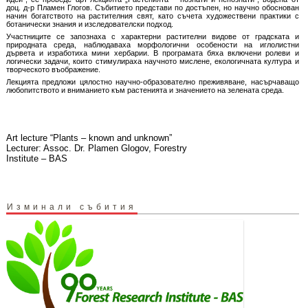
доц. д-р Пламен Глогов. Събитието представи по достъпен, но научно обоснован
начин богатството на растителния свят, като съчета художествени практики с
ботанически знания и изследователски подход.
Участниците се запознаха с характерни растителни видове от градската и
природната среда, наблюдаваха морфологични особености на иглолистни
дървета и изработиха мини хербарии. В програмата бяха включени ролеви и
логически задачи, които стимулираха научното мислене, екологичната култура и
творческото въображение.
Лекцията предложи цялостно научно-образователно преживяване, насърчаващо
любопитството и вниманието към растенията и значението на зелената среда.
Art lecture “Plants – known and unknown”
Lecturer: Assoc. Dr. Plamen Glogov, Forestry
Institute – BAS
Изминали събития