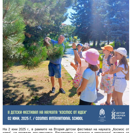
На 2 юни 2025 г., в рамките на Втория детски фестивал на науката „Космос от
идеи“, се проведе арт-лекцията „Растенията – познати и непознати“, водена от