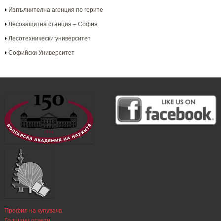
Изпълнителна агенция по горите
Лесозащитна станция – София
Лесотехнически университет
Софийски Университет
Профил на купувача
Годишни отчети