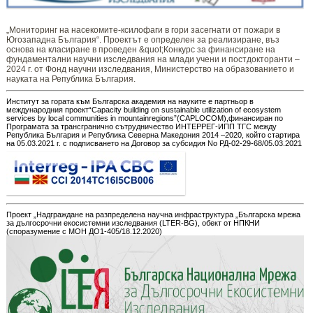
„Мониторинг ​​​на ​​насекомите-ксилофаги в гори засегнати от пожари в
Югозападна България“. Проектът е определен за реализиране, въз
основа на класиране в проведен &quot;Конкурс за финансиране на
фундаментални научни изследвания на млади учени и постдокторанти –
2024 г. от Фонд научни изследвания, Министерство на образованието и
науката на Република България.
Институт за гората към Българска академия на науките е партньор в
международния проект“Capacity building on sustainable utilization of ecosystem
services by local communities in mountainregions”(CAPLOCOM),финансиран по
Програмата за трансгранично сътрудничество ИНТЕРРЕГ-ИПП ТГС между
Република България и Република Северна Македония 2014 –2020, който стартира
на 05.03.2021 г. с подписването на Договор за субсидия No РД-02-29-68/05.03.2021
Проект „Надграждане на разпределена научна инфраструктура „Българска мрежа
за дългосрочни екосистемни изследвания (LTER-BG), обект от НПКНИ
(споразумение с МОН ДО1-405/18.12.2020)