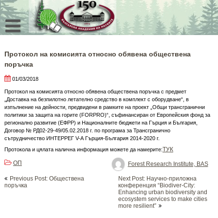
Skip
to
content
Протокол на комисията относно обявена обществена
поръчка
01/03/2018
Протокол на комисията относно обявена обществена поръчка с предмет
„Доставка на безпилотно летателно средство в комплект с оборудване“, в
изпълнение на дейности, предвидени в рамките на проект „Общи трансгранични
политики за защита на горите (FORPRO)“, съфинансиран от Европейския фонд за
регионално развитие (ЕФРР) и Националните бюджети на Гърция и България,
Договор № РД02-29-49/05.02.2018 г. по програма за Трансгранично
сътрудничество ИНТЕРРЕГ V-А Гърция-България 2014-2020 г.
ТУК
Протокола и цялата налична информация можете да намерите:
ОП
Forest Research Institute, BAS
Post
Previous Post: Обществена
Next Post: Научно-приложна
navigation
поръчка
конференция “Biodiver-City:
Enhancing urban biodiversity and
ecosystem services to make cities
more resilient”