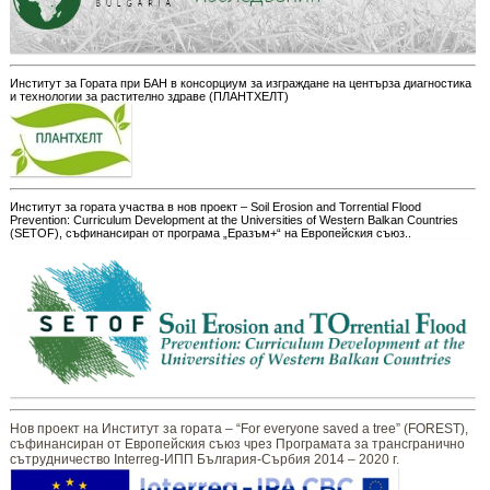
Институт за Гората при БАН в консорциум за изграждане на центърза диагностика
и технологии за растително здраве (ПЛАНТХЕЛТ)
Институт за гората участва в нов проект – Soil Erosion and Torrential Flood
Prevention: Curriculum Development at the Universities of Western Balkan Countries
(SETOF), съфинансиран от програма „Еразъм+“ на Европейския съюз..
Нов проект на Институт за гората – “For everyone saved a tree” (FOREST),
съфинансиран от Европейския съюз чрез Програмата за трансгранично
сътрудничество Interreg-ИПП България-Сърбия 2014 – 2020 г.