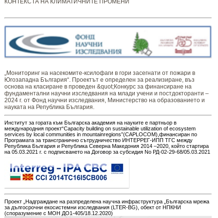
КОНТЕКСТА НА КЛИМАТИЧНИТЕ ПРОМЕНИ
„Мониторинг ​​​на ​​насекомите-ксилофаги в гори засегнати от пожари в
Югозападна България“. Проектът е определен за реализиране, въз
основа на класиране в проведен &quot;Конкурс за финансиране на
фундаментални научни изследвания на млади учени и постдокторанти –
2024 г. от Фонд научни изследвания, Министерство на образованието и
науката на Република България.
Институт за гората към Българска академия на науките е партньор в
международния проект“Capacity building on sustainable utilization of ecosystem
services by local communities in mountainregions”(CAPLOCOM),финансиран по
Програмата за трансгранично сътрудничество ИНТЕРРЕГ-ИПП ТГС между
Република България и Република Северна Македония 2014 –2020, който стартира
на 05.03.2021 г. с подписването на Договор за субсидия No РД-02-29-68/05.03.2021
Проект „Надграждане на разпределена научна инфраструктура „Българска мрежа
за дългосрочни екосистемни изследвания (LTER-BG), обект от НПКНИ
(споразумение с МОН ДО1-405/18.12.2020)