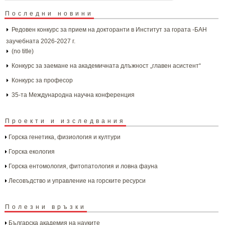
Последни новини
Редовен конкурс за прием на докторанти в Институт за гората -БАН
заучебната 2026-2027 г.
(no title)
Конкурс за заемане на академичната длъжност „главен асистент“
Конкурс за професор
35-та Международна научна конференция
Проекти и изследвания
Горска генетика, физиология и култури
Горска екология
Горска ентомология, фитопатология и ловна фауна
Лесовъдство и управление на горските ресурси
Полезни връзки
Българска aкадемия на науките