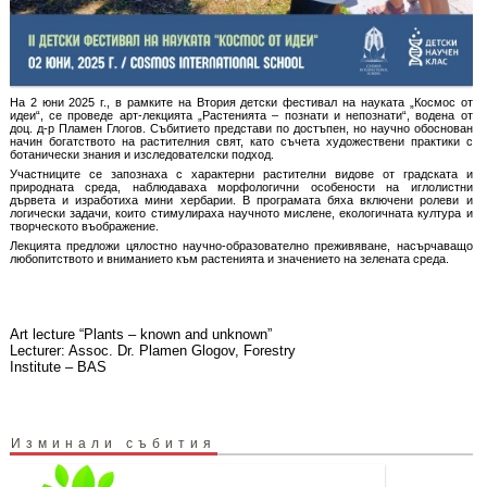
На 2 юни 2025 г., в рамките на Втория детски фестивал на науката „Космос от
идеи“, се проведе арт-лекцията „Растенията – познати и непознати“, водена от
доц. д-р Пламен Глогов. Събитието представи по достъпен, но научно обоснован
начин богатството на растителния свят, като съчета художествени практики с
ботанически знания и изследователски подход.
Участниците се запознаха с характерни растителни видове от градската и
природната среда, наблюдаваха морфологични особености на иглолистни
дървета и изработиха мини хербарии. В програмата бяха включени ролеви и
логически задачи, които стимулираха научното мислене, екологичната култура и
творческото въображение.
Лекцията предложи цялостно научно-образователно преживяване, насърчаващо
любопитството и вниманието към растенията и значението на зелената среда.
Art lecture “Plants – known and unknown”
Lecturer: Assoc. Dr. Plamen Glogov, Forestry
Institute – BAS
Изминали събития