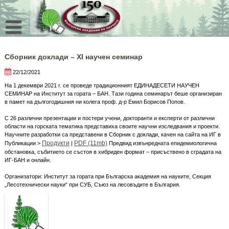
Skip
to
content
Сборник доклади – XI научен семинар
22/12/2021
На 1 декември 2021 г. се проведе традиционният ЕДИНАДЕСЕТИ НАУЧЕН
СЕМИНАР на Институт за гората – БАН. Тази година семинарът беше организиран
в памет на дългогодишния ни колега проф. д-р Емил Борисов Попов.
С 26 различни презентации и постери учени, докторанти и експерти от различни
области на горската тематика представиха своите научни изследвания и проекти.
Научните разработки са представени в Сборник с доклади, качен на сайта на ИГ в
Продукти
PDF (11mb)
Публикации >
|
Предвид извънредната епидемиологична
обстановка, събитието се състоя в хибриден формат – присъствено в сградата на
ИГ-БАН и онлайн.
Организатори: Институт за гората при Българска академия на науките, Секция
„Лесотехнически науки“ при СУБ, Съюз на лесовъдите в България.