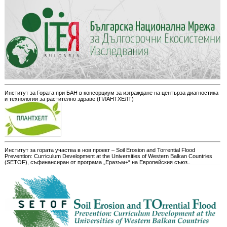
Институт за Гората при БАН в консорциум за изграждане на центърза диагностика
и технологии за растително здраве (ПЛАНТХЕЛТ)
Институт за гората участва в нов проект – Soil Erosion and Torrential Flood
Prevention: Curriculum Development at the Universities of Western Balkan Countries
(SETOF), съфинансиран от програма „Еразъм+“ на Европейския съюз..