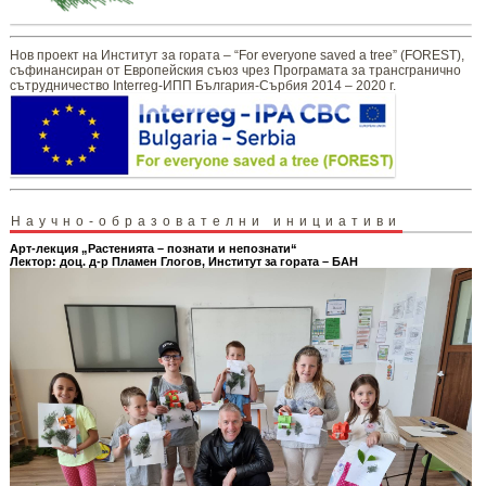
Нов проект на Институт за гората – “For everyone saved a tree” (FOREST),
съфинансиран от Европейския съюз чрез Програмата за трансгранично
сътрудничество Interreg-ИПП България-Сърбия 2014 – 2020 г.
Научно-образователни инициативи
Арт-лекция „Растенията – познати и непознати“
Лектор: доц. д-р Пламен Глогов, Институт за гората – БАН