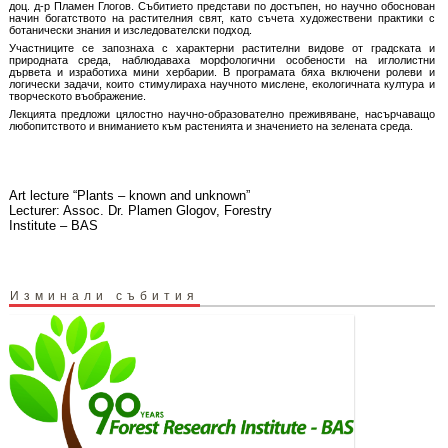
доц. д-р Пламен Глогов. Събитието представи по достъпен, но научно обоснован
начин богатството на растителния свят, като съчета художествени практики с
ботанически знания и изследователски подход.
Участниците се запознаха с характерни растителни видове от градската и
природната среда, наблюдаваха морфологични особености на иглолистни
дървета и изработиха мини хербарии. В програмата бяха включени ролеви и
логически задачи, които стимулираха научното мислене, екологичната култура и
творческото въображение.
Лекцията предложи цялостно научно-образователно преживяване, насърчаващо
любопитството и вниманието към растенията и значението на зелената среда.
Art lecture “Plants – known and unknown”
Lecturer: Assoc. Dr. Plamen Glogov, Forestry
Institute – BAS
Изминали събития