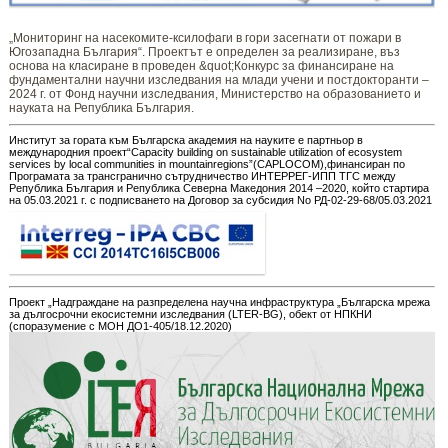
„Мониторинг ​​​на ​​насекомите-ксилофаги в гори засегнати от пожари в
Югозападна България“. Проектът е определен за реализиране, въз
основа на класиране в проведен &quot;Конкурс за финансиране на
фундаментални научни изследвания на млади учени и постдокторанти –
2024 г. от Фонд научни изследвания, Министерство на образованието и
науката на Република България.
Институт за гората към Българска академия на науките е партньор в
международния проект“Capacity building on sustainable utilization of ecosystem
services by local communities in mountainregions”(CAPLOCOM),финансиран по
Програмата за трансгранично сътрудничество ИНТЕРРЕГ-ИПП ТГС между
Република България и Република Северна Македония 2014 –2020, който стартира
на 05.03.2021 г. с подписването на Договор за субсидия No РД-02-29-68/05.03.2021
Проект „Надграждане на разпределена научна инфраструктура „Българска мрежа
за дългосрочни екосистемни изследвания (LTER-BG), обект от НПКНИ
(споразумение с МОН ДО1-405/18.12.2020)