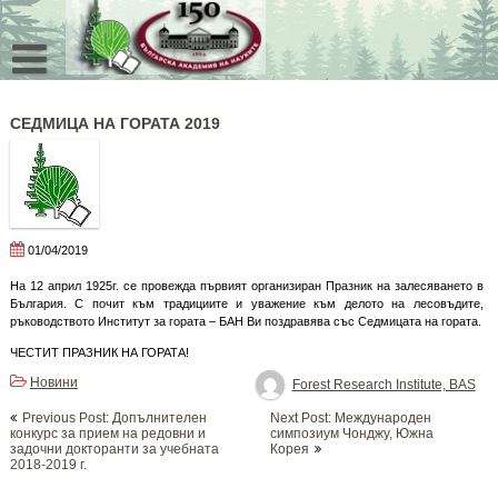
Skip
to
content
СЕДМИЦА НА ГОРАТА 2019
01/04/2019
На 12 април 1925г. се провежда първият организиран Празник на залесяването в
България. С почит към традициите и уважение към делото на лесовъдите,
ръководството Институт за гората – БАН Ви поздравява със Седмицата на гората.
ЧЕСТИТ ПРАЗНИК НА ГОРАТА!
Новини
Forest Research Institute, BAS
Post
Previous Post: Допълнителен
Next Post: Международен
navigation
конкурс за прием на редовни и
симпозиум Чонджу, Южна
задочни докторанти за учебната
Корея
2018-2019 г.