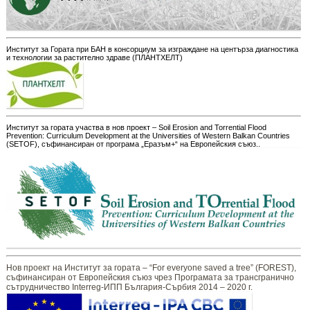
Институт за Гората при БАН в консорциум за изграждане на центърза диагностика
и технологии за растително здраве (ПЛАНТХЕЛТ)
Институт за гората участва в нов проект – Soil Erosion and Torrential Flood
Prevention: Curriculum Development at the Universities of Western Balkan Countries
(SETOF), съфинансиран от програма „Еразъм+“ на Европейския съюз..
Нов проект на Институт за гората – “For everyone saved a tree” (FOREST),
съфинансиран от Европейския съюз чрез Програмата за трансгранично
сътрудничество Interreg-ИПП България-Сърбия 2014 – 2020 г.