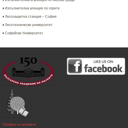
Изпълнителната агенция по околна среда
Изпълнителна агенция по горите
Лесозащитна станция – София
Лесотехнически университет
Софийски Университет
Профил на купувача