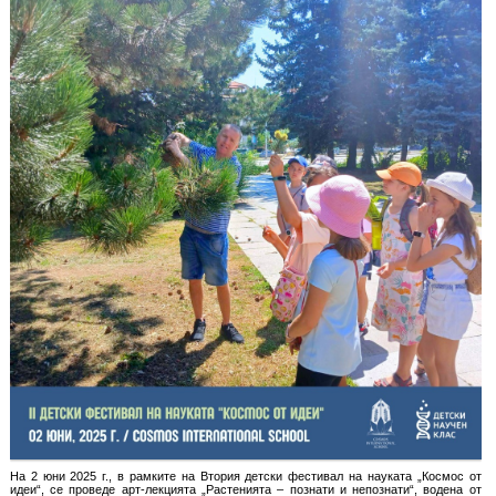
На 2 юни 2025 г., в рамките на Втория детски фестивал на науката „Космос от
идеи“, се проведе арт-лекцията „Растенията – познати и непознати“, водена от