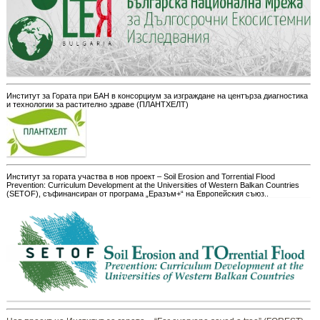
Институт за Гората при БАН в консорциум за изграждане на центърза диагностика
и технологии за растително здраве (ПЛАНТХЕЛТ)
Институт за гората участва в нов проект – Soil Erosion and Torrential Flood
Prevention: Curriculum Development at the Universities of Western Balkan Countries
(SETOF), съфинансиран от програма „Еразъм+“ на Европейския съюз..