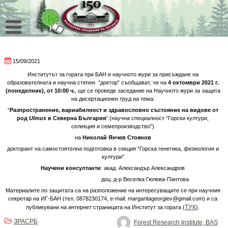
Skip
to
content
15/09/2021
Институтът за гората при БАН и научното жури за присъждане на
образователната и научна степен “доктор” съобщават, че на
4 октомври 2021 г.
(понеделник), от 10:00 ч.
, ще се проведе заседание на Научното жури за защита
на дисертационен труд на тема:
“
Разпространение, вариабилност и здравословно състояние на видове от
род
Ulmus
в Северна България
” (научна специалност “Горски култури,
селекция и семепроизводство”)
на
Николай Янчев Стоянов
докторант на самостоятелна подготовка в секция “Горска генетика, физиология и
култури”
Научени консултанти
: акад. Александър Александров
доц. д-р Веселка Гюлева-Пантова
Материалите по защитата са на разположение на интересуващите се при научния
секретар на ИГ-БАН (тел. 0878230174, e-mail: margaritageorgiev@gmail.com) и са
ТУК
публикувани на интернет страницата на Институт за гората (
).
ЗРАСРБ
Forest Research Institute, BAS