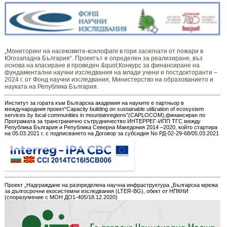
„Мониторинг ​​​на ​​насекомите-ксилофаги в гори засегнати от пожари в
Югозападна България“. Проектът е определен за реализиране, въз
основа на класиране в проведен &quot;Конкурс за финансиране на
фундаментални научни изследвания на млади учени и постдокторанти –
2024 г. от Фонд научни изследвания, Министерство на образованието и
науката на Република България.
Институт за гората към Българска академия на науките е партньор в
международния проект“Capacity building on sustainable utilization of ecosystem
services by local communities in mountainregions”(CAPLOCOM),финансиран по
Програмата за трансгранично сътрудничество ИНТЕРРЕГ-ИПП ТГС между
Република България и Република Северна Македония 2014 –2020, който стартира
на 05.03.2021 г. с подписването на Договор за субсидия No РД-02-29-68/05.03.2021
Проект „Надграждане на разпределена научна инфраструктура „Българска мрежа
за дългосрочни екосистемни изследвания (LTER-BG), обект от НПКНИ
(споразумение с МОН ДО1-405/18.12.2020)