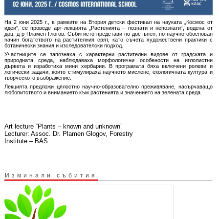
На 2 юни 2025 г., в рамките на Втория детски фестивал на науката „Космос от
идеи“, се проведе арт-лекцията „Растенията – познати и непознати“, водена от
доц. д-р Пламен Глогов. Събитието представи по достъпен, но научно обоснован
начин богатството на растителния свят, като съчета художествени практики с
ботанически знания и изследователски подход.
Участниците се запознаха с характерни растителни видове от градската и
природната среда, наблюдаваха морфологични особености на иглолистни
дървета и изработиха мини хербарии. В програмата бяха включени ролеви и
логически задачи, които стимулираха научното мислене, екологичната култура и
творческото въображение.
Лекцията предложи цялостно научно-образователно преживяване, насърчаващо
любопитството и вниманието към растенията и значението на зелената среда.
Art lecture “Plants – known and unknown”
Lecturer: Assoc. Dr. Plamen Glogov, Forestry
Institute – BAS
Изминали събития