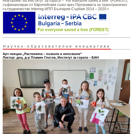
Нов проект на Институт за гората – “For everyone saved a tree” (FOREST),
съфинансиран от Европейския съюз чрез Програмата за трансгранично
сътрудничество Interreg-ИПП България-Сърбия 2014 – 2020 г.
Научно-образователни инициативи
Арт-лекция „Растенията – познати и непознати“
Лектор: доц. д-р Пламен Глогов, Институт за гората – БАН