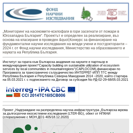
„Мониторинг ​​​на ​​насекомите-ксилофаги в гори засегнати от пожари в
Югозападна България“. Проектът е определен за реализиране, въз
основа на класиране в проведен &quot;Конкурс за финансиране на
фундаментални научни изследвания на млади учени и постдокторанти –
2024 г. от Фонд научни изследвания, Министерство на образованието и
науката на Република България.
Институт за гората към Българска академия на науките е партньор в
международния проект“Capacity building on sustainable utilization of ecosystem
services by local communities in mountainregions”(CAPLOCOM),финансиран по
Програмата за трансгранично сътрудничество ИНТЕРРЕГ-ИПП ТГС между
Република България и Република Северна Македония 2014 –2020, който стартира
на 05.03.2021 г. с подписването на Договор за субсидия No РД-02-29-68/05.03.2021
Проект „Надграждане на разпределена научна инфраструктура „Българска мрежа
за дългосрочни екосистемни изследвания (LTER-BG), обект от НПКНИ
(споразумение с МОН ДО1-405/18.12.2020)