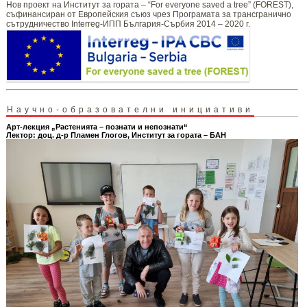
Нов проект на Институт за гората – “For everyone saved a tree” (FOREST),
съфинансиран от Европейския съюз чрез Програмата за трансгранично
сътрудничество Interreg-ИПП България-Сърбия 2014 – 2020 г.
Научно-образователни инициативи
Арт-лекция „Растенията – познати и непознати“
Лектор: доц. д-р Пламен Глогов, Институт за гората – БАН