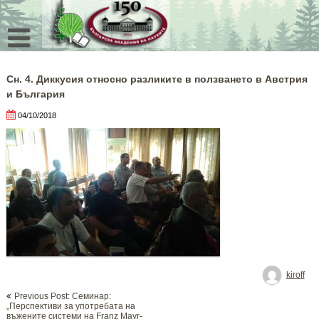
Skip
to
content
Сн. 4. Диккусия относно разликите в ползването в Австрия
и България
04/10/2018
kiroff
Post
Previous Post: Семинар:
navigation
„Перспективи за употребата на
въжените системи на Franz Мayr-