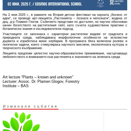
На 2 юни 2025 г., в рамките на Втория детски фестивал на науката „Космос от
идеи“, се проведе арт-лекцията „Растенията – познати и непознати“, водена от
доц. д-р Пламен Глогов. Събитието представи по достъпен, но научно обоснован
начин богатството на растителния свят, като съчета художествени практики с
ботанически знания и изследователски подход.
Участниците се запознаха с характерни растителни видове от градската и
природната среда, наблюдаваха морфологични особености на иглолистни
дървета и изработиха мини хербарии. В програмата бяха включени ролеви и
логически задачи, които стимулираха научното мислене, екологичната култура и
творческото въображение.
Лекцията предложи цялостно научно-образователно преживяване, насърчаващо
любопитството и вниманието към растенията и значението на зелената среда.
Art lecture “Plants – known and unknown”
Lecturer: Assoc. Dr. Plamen Glogov, Forestry
Institute – BAS
Изминали събития