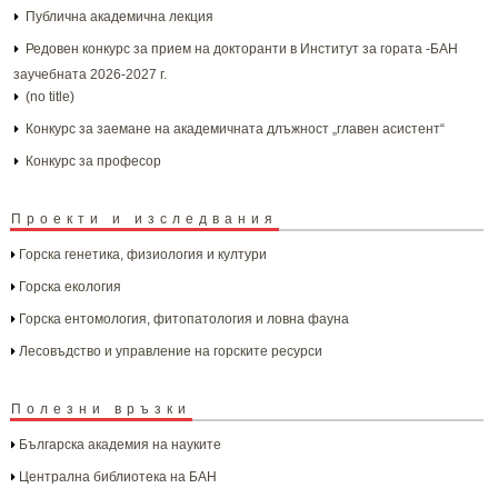
Публична академична лекция
Редовен конкурс за прием на докторанти в Институт за гората -БАН
заучебната 2026-2027 г.
(no title)
Конкурс за заемане на академичната длъжност „главен асистент“
Конкурс за професор
Проекти и изследвания
Горска генетика, физиология и култури
Горска екология
Горска ентомология, фитопатология и ловна фауна
Лесовъдство и управление на горските ресурси
Полезни връзки
Българска aкадемия на науките
Централна библиотека на БАН