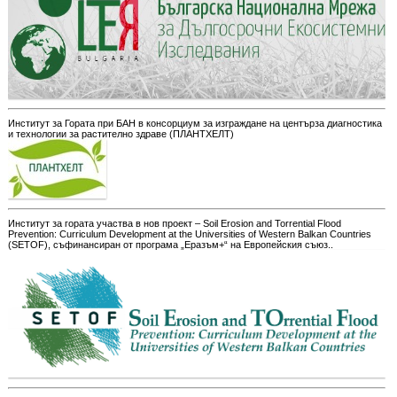
Институт за Гората при БАН в консорциум за изграждане на центърза диагностика
и технологии за растително здраве (ПЛАНТХЕЛТ)
Институт за гората участва в нов проект – Soil Erosion and Torrential Flood
Prevention: Curriculum Development at the Universities of Western Balkan Countries
(SETOF), съфинансиран от програма „Еразъм+“ на Европейския съюз..