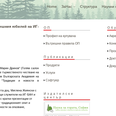
Home
ЗаНас
Структура
Научни 
дишния юбилей на ИГ-
ОП
Об
Профил на купувача
Акре
Вътрешни правила ОП
Конк
Проц
Публикации
Докт
Продукти
Доку
. Марин Дринов“ (Голям салон
де тържественото честване на
Услуги
ъм Българската Академия на
Софтуер
“Традиции и новости в
ута доц. Миглена Жиянски с
Издателски
ящи служители на ИГ-БАН и
център
с кратки презентации от
т традиционният опит и
ности за опазване,