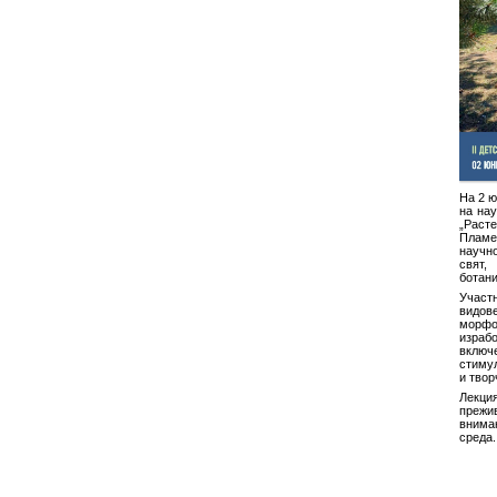
На 2 ю
на нау
„Расте
Пламе
научн
свят
ботани
Участ
видове
морфо
израб
вклю
стиму
и твор
Лекци
преж
внима
среда.