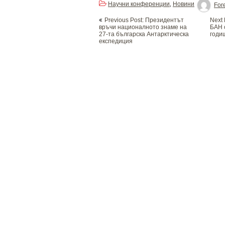
Научни конференции
Новини
,
Fore
Post
Previous Post: Президентът
Next 
navigation
връчи националното знаме на
БАН 
27-та българска Антарктическа
годи
експедиция