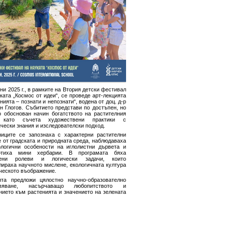
ни 2025 г., в рамките на Втория детски фестивал
ката „Космос от идеи“, се проведе арт-лекцията
нията – познати и непознати“, водена от доц. д-р
н Глогов. Събитието представи по достъпен, но
о обоснован начин богатството на растителния
, като съчета художествени практики с
чески знания и изследователски подход.
ниците се запознаха с характерни растителни
 от градската и природната среда, наблюдаваха
логични особености на иглолистни дървета и
отиха мини хербарии. В програмата бяха
чени ролеви и логически задачи, които
лираха научното мислене, екологичната култура
ческото въображение.
ята предложи цялостно научно-образователно
ивяване, насърчаващо любопитството и
нието към растенията и значението на зелената