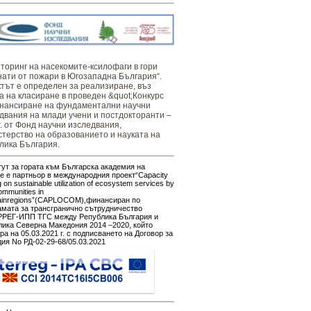
оринг ​​​на ​​насекомите-ксилофаги в гори
нати от пожари в Югозападна България“.
тът е определен за реализиране, въз
а на класиране в проведен &quot;Конкурс
нансиране на фундаментални научни
двания на млади учени и постдокторанти –
г. от Фонд научни изследвания,
терство на образованието и науката на
лика България.
ут за гората към Българска академия на
е е партньор в международния проект“Capacity
g on sustainable utilization of ecosystem services by
ommunities in
ainregions”(CAPLOCOM),финансиран по
амата за трансгранично сътрудничество
РЕГ-ИПП ТГС между Република България и
ика Северна Македония 2014 –2020, който
ра на 05.03.2021 г. с подписването на Договор за
ия No РД-02-29-68/05.03.2021