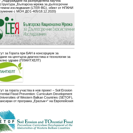
 „Надграждане на разпределена научна
структура „Българска мрежа за дългосрочни
стемни изследвания (LTER-BG), обект от НПКНИ
азумение с МОН ДО1-405/18.12.2020)
ут за Гората при БАН в консорциум за
дане на центърза диагностика и технологии за
телно здраве (ПЛАНТХЕЛТ)
ут за гората участва в нов проект – Soil Erosion
rrential Flood Prevention: Curriculum Development
 Universities of Western Balkan Countries (SETOF),
ансиран от програма „Еразъм+“ на Европейския