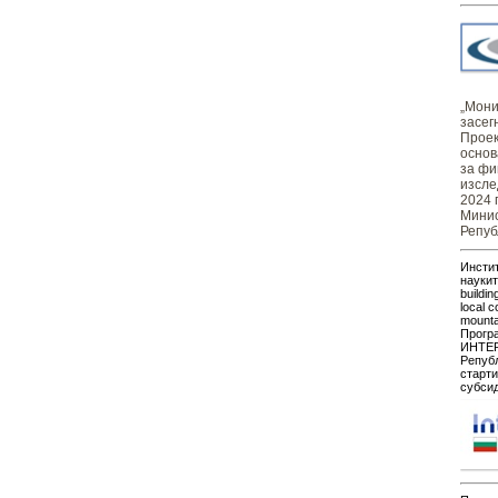
„Монит
засег
Проек
основ
за фи
изсле
2024 
Минис
Репуб
Инстит
наукит
buildin
local c
mount
Прогр
ИНТЕР
Републ
старти
субсид