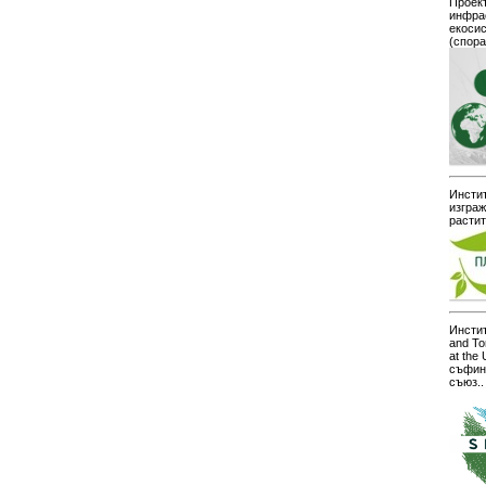
Проект
инфра
екоси
(спор
Инстит
изграж
расти
Инстит
and To
at the
съфин
съюз..