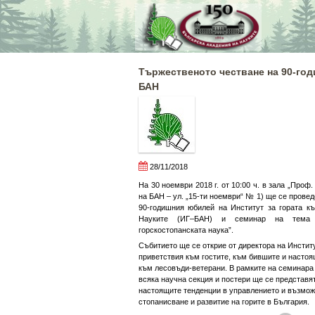
Skip
to
content
Tържественото честване на 90-го
БАН
28/11/2018
На 30 ноември 2018 г. от 10:00 ч. в зала „Проф
на БАН – ул. „15-ти ноември“ № 1) ще се прове
90-годишния юбилей на Институт за гората к
Науките (ИГ–БАН) и семинар на тема 
горскостопанската наука”.
Събитието ще се открие от директора на Инстит
приветствия към гостите, към бившите и насто
към лесовъди-ветерани. В рамките на семинара 
всяка научна секция и постери ще се представя
настоящите тенденции в управлението и възмож
стопанисване и развитие на горите в България.