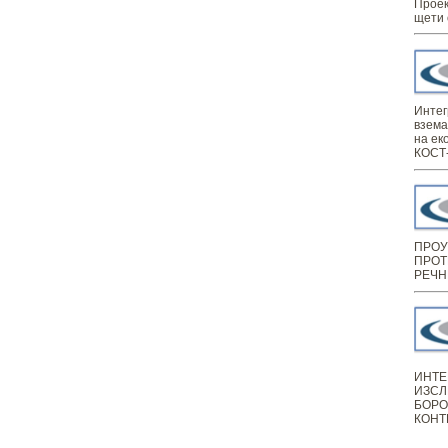
Проек
щети 
Интег
взема
на ек
КОСТ-
ПРОУ
ПРОТ
РЕЧН
ИНТЕ
ИЗСЛ
БОРО
КОНТ