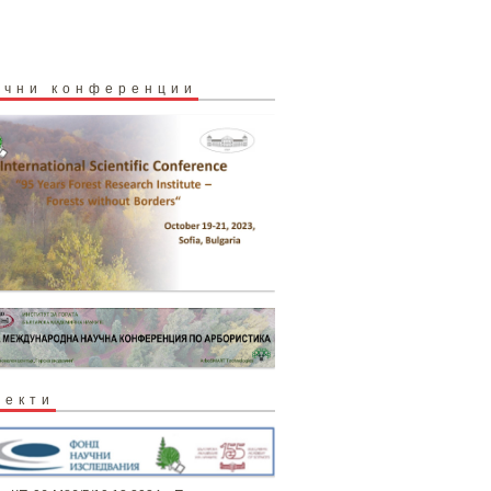
учни конференции
оекти