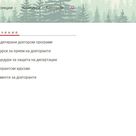
секции
Конкурси
Контакти
учение
дитирани докторски програми
урси за прием на докторанти
едури за защита на дисертации
орантски курсове
менти за докторанти