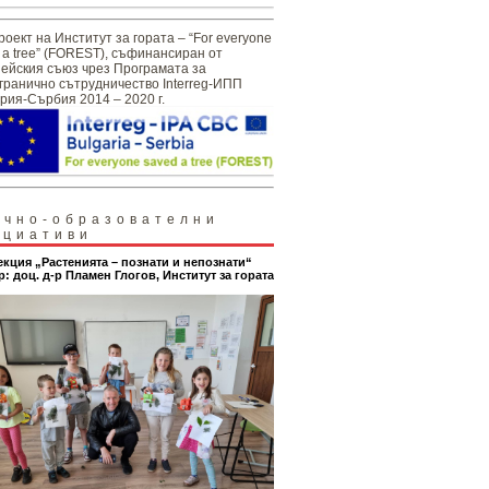
роект на Институт за гората – “For everyone
 a tree” (FOREST), съфинансиран от
ейския съюз чрез Програмата за
гранично сътрудничество Interreg-ИПП
рия-Сърбия 2014 – 2020 г.
учно-образователни
ициативи
екция „Растенията – познати и непознати“
р: доц. д-р Пламен Глогов, Институт за гората