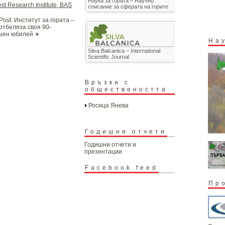
Наука за гората – Научно
st Research Institute, BAS
списание за сферата на горите
Post: Институт за гората –
отбеляза своя 90-
шен юбилей
На
Silva Balcanica – International
Scientific Journal
Връзки с
обществеността
Росица Янева
Годишни отчети
Годишни отчети и
презентации
Facebook feed
Пр