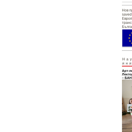
Нов п
saved
Европ
транс
Бълга
На
ин
Арт-л
Лекто
– БАН