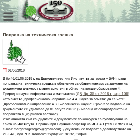
Skip
to
content
Поправка на техническа грешка
01/06/2018
В бр.46/01.06.2018 г. на Държавен вестник Институтът за гората – БАН прави
поправка на техническа грешка в обявление за обявен конкурс за заемане на
академична длъжност главен асистент в област на висше образование 4.
ДВ, бр. 35 от 2018 г., стр. 108
Природни науки, информатика и математика (
),
като вместо „професионално направление 4.4. Наука за земята“ да се чете:
„професионално направление 4.3. Биологически науки“. Срокът за подаване на
документите се удължава до 01 август 2018 г. (2 месеца от обнародването на
поправката в „Държавен вестник“).
Изискванията към кандидатите и документите по конкурса са публикувани на
сайта на Института. Справки при Научния секретар на ИГ-БАН (тел. 0878230174,
e-mail: margaritageorgiev@gmail.com). Документи се подават в деловодството на
ИГ-БАН, бул. “Св. Климент Охридски” №132, София.