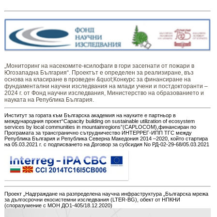
„Мониторинг ​​​на ​​насекомите-ксилофаги в гори засегнати от пожари в
Югозападна България“. Проектът е определен за реализиране, въз
основа на класиране в проведен &quot;Конкурс за финансиране на
фундаментални научни изследвания на млади учени и постдокторанти –
2024 г. от Фонд научни изследвания, Министерство на образованието и
науката на Република България.
Институт за гората към Българска академия на науките е партньор в
международния проект“Capacity building on sustainable utilization of ecosystem
services by local communities in mountainregions”(CAPLOCOM),финансиран по
Програмата за трансгранично сътрудничество ИНТЕРРЕГ-ИПП ТГС между
Република България и Република Северна Македония 2014 –2020, който стартира
на 05.03.2021 г. с подписването на Договор за субсидия No РД-02-29-68/05.03.2021
Проект „Надграждане на разпределена научна инфраструктура „Българска мрежа
за дългосрочни екосистемни изследвания (LTER-BG), обект от НПКНИ
(споразумение с МОН ДО1-405/18.12.2020)