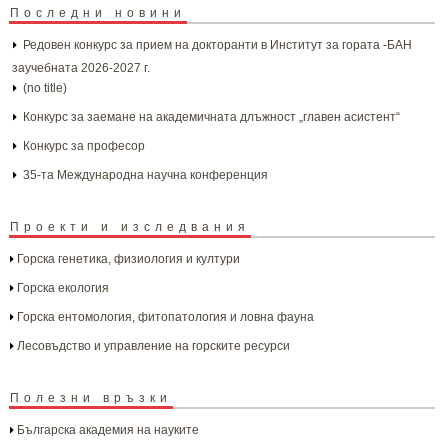
Последни новини
Редовен конкурс за прием на докторанти в Институт за гората -БАН
заучебната 2026-2027 г.
(no title)
Конкурс за заемане на академичната длъжност „главен асистент“
Конкурс за професор
35-та Международна научна конференция
Проекти и изследвания
Горска генетика, физиология и култури
Горска екология
Горска ентомология, фитопатология и ловна фауна
Лесовъдство и управление на горските ресурси
Полезни връзки
Българска aкадемия на науките