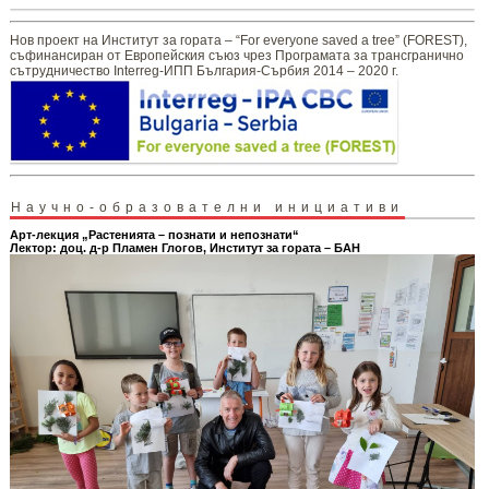
Нов проект на Институт за гората – “For everyone saved a tree” (FOREST),
съфинансиран от Европейския съюз чрез Програмата за трансгранично
сътрудничество Interreg-ИПП България-Сърбия 2014 – 2020 г.
Научно-образователни инициативи
Арт-лекция „Растенията – познати и непознати“
Лектор: доц. д-р Пламен Глогов, Институт за гората – БАН