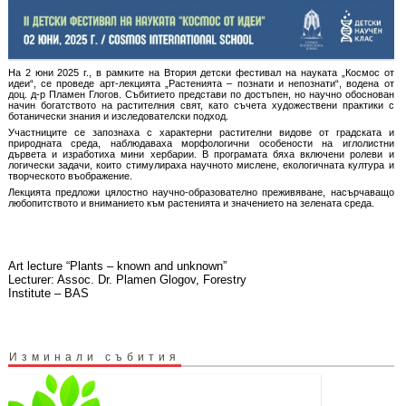
На 2 юни 2025 г., в рамките на Втория детски фестивал на науката „Космос от
идеи“, се проведе арт-лекцията „Растенията – познати и непознати“, водена от
доц. д-р Пламен Глогов. Събитието представи по достъпен, но научно обоснован
начин богатството на растителния свят, като съчета художествени практики с
ботанически знания и изследователски подход.
Участниците се запознаха с характерни растителни видове от градската и
природната среда, наблюдаваха морфологични особености на иглолистни
дървета и изработиха мини хербарии. В програмата бяха включени ролеви и
логически задачи, които стимулираха научното мислене, екологичната култура и
творческото въображение.
Лекцията предложи цялостно научно-образователно преживяване, насърчаващо
любопитството и вниманието към растенията и значението на зелената среда.
Art lecture “Plants – known and unknown”
Lecturer: Assoc. Dr. Plamen Glogov, Forestry
Institute – BAS
Изминали събития