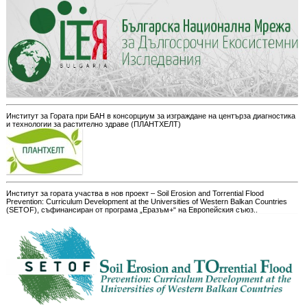
Институт за Гората при БАН в консорциум за изграждане на центърза диагностика
и технологии за растително здраве (ПЛАНТХЕЛТ)
Институт за гората участва в нов проект – Soil Erosion and Torrential Flood
Prevention: Curriculum Development at the Universities of Western Balkan Countries
(SETOF), съфинансиран от програма „Еразъм+“ на Европейския съюз..