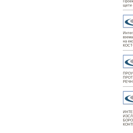
Проек
щети 
Интег
взема
на ек
КОСТ-
ПРОУ
ПРОТ
РЕЧН
ИНТЕ
ИЗСЛ
БОРО
КОНТ