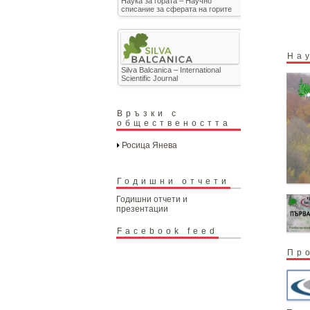
Наука за гората – Научно
списание за сферата на горите
На
Silva Balcanica – International
Scientific Journal
Връзки с
обществеността
Росица Янева
Годишни отчети
Годишни отчети и
презентации
Facebook feed
Пр