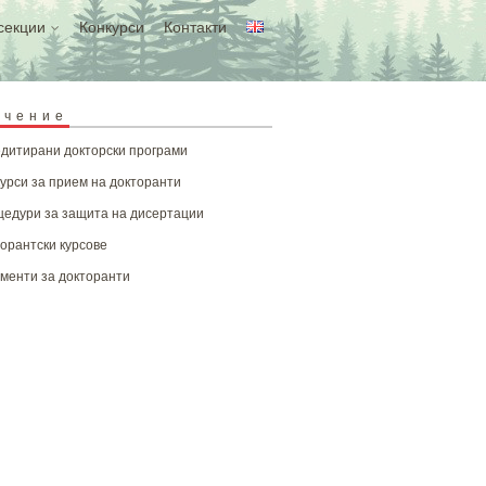
секции
Конкурси
Контакти
учение
дитирани докторски програми
урси за прием на докторанти
едури за защита на дисертации
орантски курсове
менти за докторанти