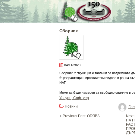
Skip
to
content
Сборник
04/11/2020
Сборникът “Функции и таблици за надземната д
бързорастящи широколистни видове в ранна въз
ИАГ
Може да бъде намерен за свободно сваляне в с
Услуги | Софтуер
Новини
Fore
Post
Previous Post: OБЯВА
Next
navigation
НА 
РАС
ПРОЕ
ДЪРВ