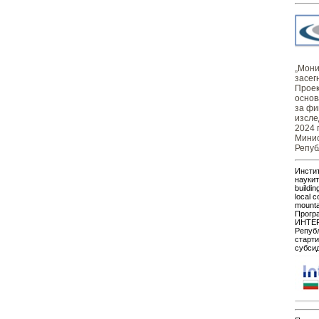
„Монит
засег
Проек
основ
за фи
изсле
2024 
Минис
Репуб
Инстит
наукит
buildin
local c
mount
Прогр
ИНТЕР
Републ
старти
субсид