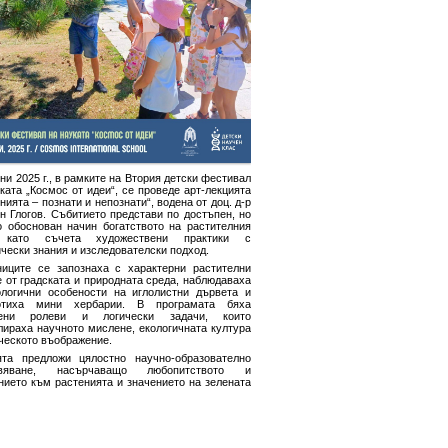
ни 2025 г., в рамките на Втория детски фестивал
ката „Космос от идеи“, се проведе арт-лекцията
нията – познати и непознати“, водена от доц. д-р
н Глогов. Събитието представи по достъпен, но
о обоснован начин богатството на растителния
, като съчета художествени практики с
чески знания и изследователски подход.
ниците се запознаха с характерни растителни
 от градската и природната среда, наблюдаваха
логични особености на иглолистни дървета и
отиха мини хербарии. В програмата бяха
чени ролеви и логически задачи, които
лираха научното мислене, екологичната култура
ческото въображение.
ята предложи цялостно научно-образователно
ивяване, насърчаващо любопитството и
нието към растенията и значението на зелената