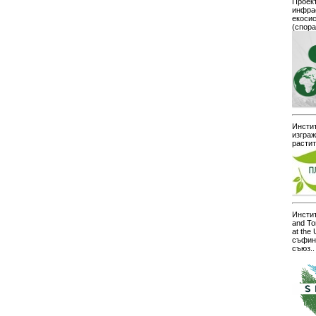
Проект
инфра
екоси
(спор
Инстит
изграж
расти
Инстит
and To
at the
съфин
съюз..