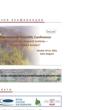
учни конференции
оекти