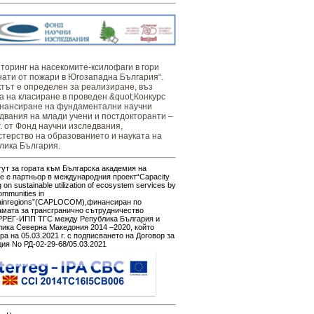
оринг ​​​на ​​насекомите-ксилофаги в гори
нати от пожари в Югозападна България“.
тът е определен за реализиране, въз
а на класиране в проведен &quot;Конкурс
нансиране на фундаментални научни
двания на млади учени и постдокторанти –
г. от Фонд научни изследвания,
терство на образованието и науката на
лика България.
ут за гората към Българска академия на
е е партньор в международния проект“Capacity
g on sustainable utilization of ecosystem services by
ommunities in
ainregions”(CAPLOCOM),финансиран по
амата за трансгранично сътрудничество
РЕГ-ИПП ТГС между Република България и
ика Северна Македония 2014 –2020, който
ра на 05.03.2021 г. с подписването на Договор за
ия No РД-02-29-68/05.03.2021