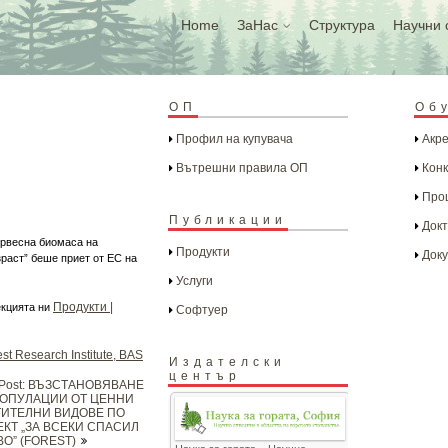
Home
ЗаНас
Структура
Научни 
ОП
Об
Профил на купувача
Акре
Вътрешни правила ОП
Конк
Проц
Публикации
Докт
ървесна биомаса на
Продукти
Доку
раст” беше приет от ЕС на
Услуги
Продукти |
екцията ни
Софтуер
st Research Institute, BAS
Издателски
център
 Post: ВЪЗСТАНОВЯВАНЕ
ПОПУЛАЦИИ ОТ ЦЕННИ
ТИТЕЛНИ ВИДОВЕ ПО
КТ „ЗА ВСЕКИ СПАСИЛ
О” (FOREST)