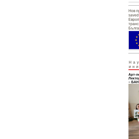
Нов п
saved
Европ
транс
Бълга
На
ин
Арт-л
Лекто
– БАН