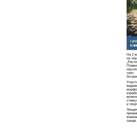
На 2 ю
на нау
„Расте
Пламе
научн
свят
ботани
Участ
видове
морфо
израб
вклю
стиму
и твор
Лекци
преж
внима
среда.