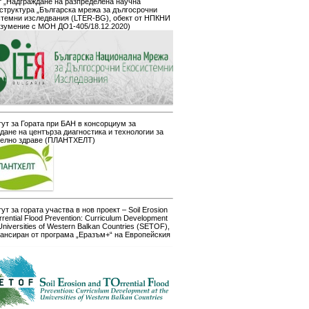
 „Надграждане на разпределена научна
структура „Българска мрежа за дългосрочни
стемни изследвания (LTER-BG), обект от НПКНИ
азумение с МОН ДО1-405/18.12.2020)
ут за Гората при БАН в консорциум за
дане на центърза диагностика и технологии за
телно здраве (ПЛАНТХЕЛТ)
ут за гората участва в нов проект – Soil Erosion
rrential Flood Prevention: Curriculum Development
 Universities of Western Balkan Countries (SETOF),
ансиран от програма „Еразъм+“ на Европейския