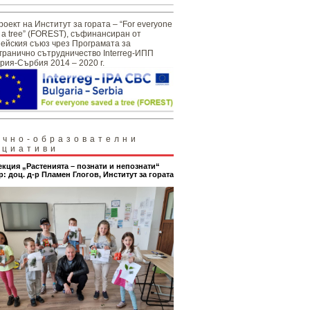
роект на Институт за гората – “For everyone
 a tree” (FOREST), съфинансиран от
ейския съюз чрез Програмата за
гранично сътрудничество Interreg-ИПП
рия-Сърбия 2014 – 2020 г.
учно-образователни
ициативи
екция „Растенията – познати и непознати“
р: доц. д-р Пламен Глогов, Институт за гората