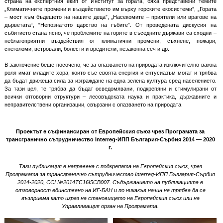
страна на експертния екип от Институт за гората, бяха представени темите
„Климатичните промени и въздействието им върху горските екосистеми”, „Гората
– мост към бъдещето на нашите деца”, „Насекомите – приятели или врагове на
дърветата“, “Непознатото царство на гъбите”. От проведената дискусия на
събитието стана ясно, че проблемите на горите в съседните държави са сходни –
неблагоприятни въздействия от климатични промени, съхнене, пожари,
снеголоми, ветровали, болести и вредители, незаконна сеч и др.
В заключение беше посочено, че за опазването на природата изключително важна
роля имат младите хора, които със своята енергия и ентусиазъм могат и трябва
да бъдат движеща сила за изграждане на една зелена култура сред населението.
За тази цел, те трябва да бъдат осведомявани, подкрепяни и стимулирани от
всички отговорни структури – лесовъдската наука и практика, държавните и
неправителствени организации, свързани с опазването на природата.
Проектът е съфинансиран от Европейския съюз чрез Програмата за
трансгранично сътрудничество Interreg-ИПП България-Сърбия 2014 — 2020
г.
Тази публикация е направена с подкрепата на Европейския съюз, чрез
Програмата за трансгранично сътрудничество Interreg-ИПП България-Сърбия
2014-2020, CCI №2014TC16I5CB007. Съдържанието на публикацията е
отговорност единствено на ИГ-БАН и по никакъв начин не трябва да се
възприема като израз на становището на Европейския съюз или на
Управляващия орган на Програмата.