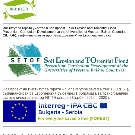
Институт за гората участва в нов проект – Soil Erosion and Torrential Flood
Prevention: Curriculum Development at the Universities of Western Balkan Countries
(SETOF), съфинансиран от програма „Еразъм+“ на Европейския съюз..
Нов проект на Институт за гората – “For everyone saved a tree” (FOREST),
съфинансиран от Европейския съюз чрез Програмата за трансгранично
сътрудничество Interreg-ИПП България-Сърбия 2014 – 2020 г.