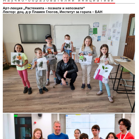
Научно-образователни инициативи
Арт-лекция „Растенията – познати и непознати“
Лектор: доц. д-р Пламен Глогов, Институт за гората – БАН