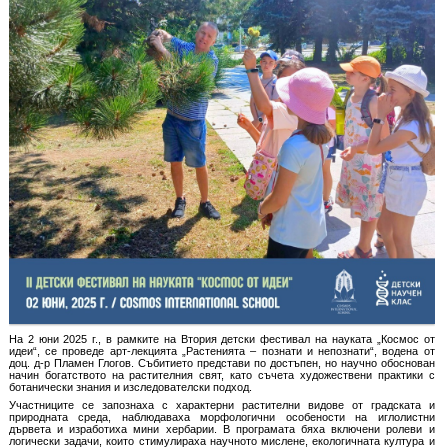
На 2 юни 2025 г., в рамките на Втория детски фестивал на науката „Космос от
идеи“, се проведе арт-лекцията „Растенията – познати и непознати“, водена от
доц. д-р Пламен Глогов. Събитието представи по достъпен, но научно обоснован
начин богатството на растителния свят, като съчета художествени практики с
ботанически знания и изследователски подход.
Участниците се запознаха с характерни растителни видове от градската и
природната среда, наблюдаваха морфологични особености на иглолистни
дървета и изработиха мини хербарии. В програмата бяха включени ролеви и
логически задачи, които стимулираха научното мислене, екологичната култура и