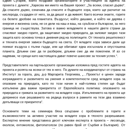
Едвин Сугарев, който поздрави организаторите и участниците за идеята на
проекта с думите: „Харесва ми името на Вашия проект: „За всеки, спасил дърво“.
Да спасите дърво, означава да спасите и бъдещите хора, които ще разчитат на
кислорода, създаден от него, за да дишат и да живеят. Както всички знаете, горите
са белите дробове на планетата. Въздухът, който дишаме, и който ни дарява с
енергия и жизнена сила, не се дели на наш и ваш, на сръбски и български, за него
граница не съществува. Затова е важно младежите в нашите двете страни да
спасяват заедно горите, да защитават заедно природата, да заложат заедно тази
защита като основна точка в дневния ред на политиците. От тяхната решителност
и тяхната енергия зависи бъдещето на света. От младите хора зависи дали ще
поемат въздуха с пълни гърди, или ще обитават една изсъхнала и опустошена
планета. Длъжни сме да ги разберем, длъжни сме да им помогнем. И аз се
надявам, че срещи като настоящата дават повече шансове за техния успех.“.
Представителите на партньорските организации изложиха пред гостите идеята на
проекта и ролята на всеки от тях в него. По думите на координаторът от страна на
Институт за гората, доц. д-р Маргарита Георгиева, „…Проектът е ценен заради
изграждането и развитието на умения и компетентности сред младите хора за
опазване на природата, като по този начин в най-голяма степен ще бъдат
изпълнени два важни приоритета от Европейската политика: опазването на
природата и грижата за развитието на младите хора. Изпълнението на проекта ще
допринесе към решаването на редица въпроси в рамките на тези два взаимно
допълващи се приоритета”.
Основните теми на семинара бяха свързани с проблемите в горите и
възможностите за активно участие на младите хора в тяхното разрешаване.
Експертно мнение представиха десет ключови експерта в проекта – лесовъди,
еколози, ентомолози, фитопатолози (по равен брой от Сърбия и България). От