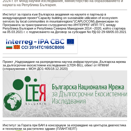
2024 г. от Фонд научни изследвания, Министерство на образованието и
науката на Република България.
Институт за гората към Българска академия на науките е партньор в
международния проект“Capacity building on sustainable utilization of ecosystem
services by local communities in mountainregions”(CAPLOCOM),финансиран по
Програмата за трансгранично сътрудничество ИНТЕРРЕГ-ИПП ТГС между
Република България и Република Северна Македония 2014 –2020, който стартира
на 05.03.2021 г. с подписването на Договор за субсидия No РД-02-29-68/05.03.2021
Проект „Надграждане на разпределена научна инфраструктура „Българска мрежа
за дългосрочни екосистемни изследвания (LTER-BG), обект от НПКНИ
(споразумение с МОН ДО1-405/18.12.2020)
Институт за Гората при БАН в консорциум за изграждане на центърза диагностика
и технологии за растително здраве (ПЛАНТХЕЛТ)