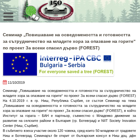
Skip
to
content
Семинар „Повишаване на осведомеността и готовността
за сътрудничество на младите хора за опазване на горите“
по проект За всеки спасил дърво (FOREST)
11/10/2019
Семинар „Повишаване на осведомеността и готовността за сътрудничество на
младите хора за опазване на горите“ по проект За всеки спасил дърво (FOREST)
На 4.10.2019 г. в гр. Ниш, Република Сърбия, се състоя Семинар на тема
„Повишаване на осведомеността и готовността за сътрудничество на младите
хора за опазване на горите“ по проект „За всеки спасил дърво” (FOREST), в който
Институт за гората – БАН е партньор, съвместно с Младежко движение за
развитие на селските райони в България (гр. Ботевград) и NIIT Society Inovation
Center (Ниш, Сърбия).
В събитието взеха участие около 120 човека, сред които 50 младежи от градовете
Ниш и Ботевград. Семинарът бе открит от българския консул в Ниш доц. дфн