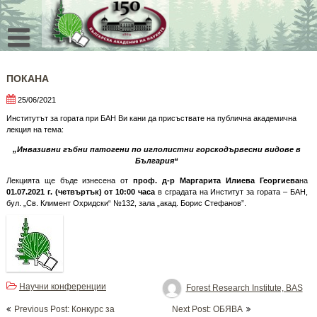
Skip
to
content
ПОКАНА
25/06/2021
Институтът за гората при БАН Ви кани да присъствате на публична академична
лекция на тема:
„Инвазивни гъбни патогени по иглолистни горскодървесни видове в
България“
Лекцията ще бъде изнесена от
проф. д-р Маргарита Илиева Георгиева
на
01.07.2021 г. (четвъртък)
от 10:00 часа
в сградата на Институт за гората – БАН,
бул. „Св. Климент Охридски“ №132, зала „акад. Борис Стефанов”.
Научни конференции
Forest Research Institute, BAS
Post
Previous Post: Конкурс за
Next Post: OБЯВА
navigation