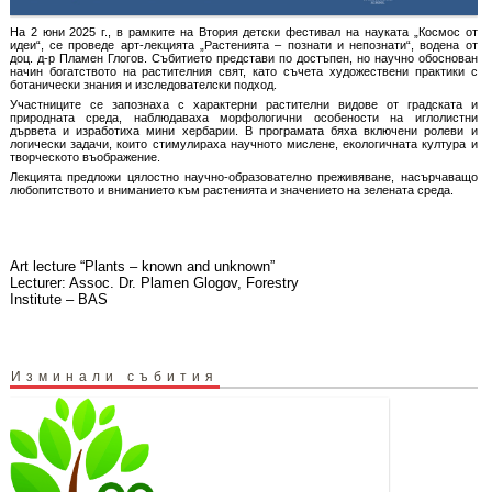
На 2 юни 2025 г., в рамките на Втория детски фестивал на науката „Космос от
идеи“, се проведе арт-лекцията „Растенията – познати и непознати“, водена от
доц. д-р Пламен Глогов. Събитието представи по достъпен, но научно обоснован
начин богатството на растителния свят, като съчета художествени практики с
ботанически знания и изследователски подход.
Участниците се запознаха с характерни растителни видове от градската и
природната среда, наблюдаваха морфологични особености на иглолистни
дървета и изработиха мини хербарии. В програмата бяха включени ролеви и
логически задачи, които стимулираха научното мислене, екологичната култура и
творческото въображение.
Лекцията предложи цялостно научно-образователно преживяване, насърчаващо
любопитството и вниманието към растенията и значението на зелената среда.
Art lecture “Plants – known and unknown”
Lecturer: Assoc. Dr. Plamen Glogov, Forestry
Institute – BAS
Изминали събития