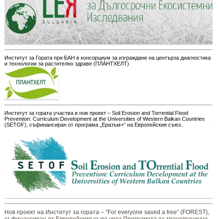
Институт за Гората при БАН в консорциум за изграждане на центърза диагностика
и технологии за растително здраве (ПЛАНТХЕЛТ)
Институт за гората участва в нов проект – Soil Erosion and Torrential Flood
Prevention: Curriculum Development at the Universities of Western Balkan Countries
(SETOF), съфинансиран от програма „Еразъм+“ на Европейския съюз..
Нов проект на Институт за гората – “For everyone saved a tree” (FOREST),
съфинансиран от Европейския съюз чрез Програмата за трансгранично