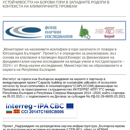
УСТОЙЧИВОСТТА НА БОРОВИ ГОРИ В ЗАПАДНИТЕ РОДОПИ В
КОНТЕКСТА НА КЛИМАТИЧНИТЕ ПРОМЕНИ
„Мониторинг ​​​на ​​насекомите-ксилофаги в гори засегнати от пожари в
Югозападна България“. Проектът е определен за реализиране, въз
основа на класиране в проведен &quot;Конкурс за финансиране на
фундаментални научни изследвания на млади учени и постдокторанти –
2024 г. от Фонд научни изследвания, Министерство на образованието и
науката на Република България.
Институт за гората към Българска академия на науките е партньор в
международния проект“Capacity building on sustainable utilization of ecosystem
services by local communities in mountainregions”(CAPLOCOM),финансиран по
Програмата за трансгранично сътрудничество ИНТЕРРЕГ-ИПП ТГС между
Република България и Република Северна Македония 2014 –2020, който стартира
на 05.03.2021 г. с подписването на Договор за субсидия No РД-02-29-68/05.03.2021
Проект „Надграждане на разпределена научна инфраструктура „Българска мрежа
за дългосрочни екосистемни изследвания (LTER-BG), обект от НПКНИ