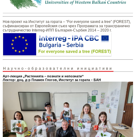
Нов проект на Институт за гората – “For everyone saved a tree” (FOREST),
съфинансиран от Европейския съюз чрез Програмата за трансгранично
сътрудничество Interreg-ИПП България-Сърбия 2014 – 2020 г.
Научно-образователни инициативи
Арт-лекция „Растенията – познати и непознати“
Лектор: доц. д-р Пламен Глогов, Институт за гората – БАН