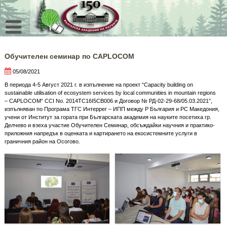
Skip
to
content
Обучителен семинар по CAPLOCOM
05/08/2021
В периода 4-5 Август 2021 г. в изпълнение на проект “Capacity building on
sustainable utilisation of ecosystem services by local communities in mountain regions
– CAPLOCOM“ CCI No. 2014TC16I5CB006 и Договор № РД-02-29-68/05.03.2021”,
изпълняван по Програма ТГС Интеррег – ИПП между Р България и РС Македония,
учени от Институт за гората при Българската академия на науките посетиха гр.
Делчево и взеха участие Обучителен Семинар, обсъждайки научния и практико-
приложния напредък в оценката и картирането на екосистемните услуги в
граничния район на Осогово.