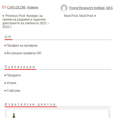
CAPLOCOM
Новини
,
Forest Research Institute, BAS
Post
Previous Post: Конкурс за
Next Post: Next Post
navigation
прием на редовни и задочни
докторанти за учебната 2021 –
2022 г.
ОП
Профил на купувача
Вътрешни правила ОП
Публикации
Продукти
Услуги
Софтуер
Издателски център