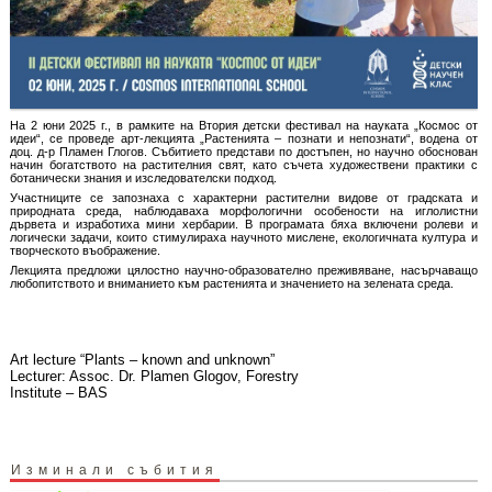
На 2 юни 2025 г., в рамките на Втория детски фестивал на науката „Космос от
идеи“, се проведе арт-лекцията „Растенията – познати и непознати“, водена от
доц. д-р Пламен Глогов. Събитието представи по достъпен, но научно обоснован
начин богатството на растителния свят, като съчета художествени практики с
ботанически знания и изследователски подход.
Участниците се запознаха с характерни растителни видове от градската и
природната среда, наблюдаваха морфологични особености на иглолистни
дървета и изработиха мини хербарии. В програмата бяха включени ролеви и
логически задачи, които стимулираха научното мислене, екологичната култура и
творческото въображение.
Лекцията предложи цялостно научно-образователно преживяване, насърчаващо
любопитството и вниманието към растенията и значението на зелената среда.
Art lecture “Plants – known and unknown”
Lecturer: Assoc. Dr. Plamen Glogov, Forestry
Institute – BAS
Изминали събития