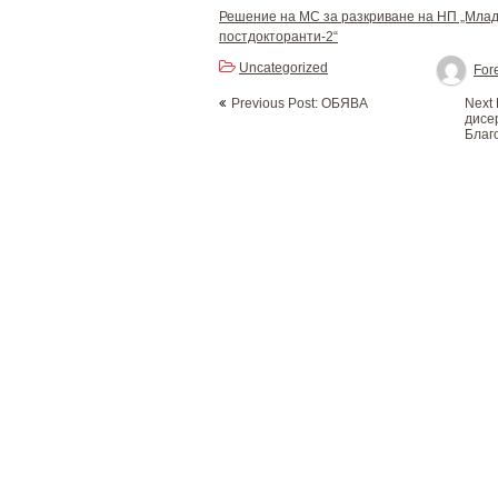
Решение на МС за разкриване на НП „Млад
постдокторанти-2“
Uncategorized
Fore
Post
Previous Post: ОБЯВА
Next 
navigation
дисе
Благ