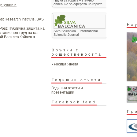
Наука за гората – Научно
списание за сферата на горите
и учени и
st Research Institute, BAS
На
Post: Публична защита на
Silva Balcanica – International
ртационен труд на маг.
Scientific Journal
ой Василев Койчев
Връзки с
обществеността
Росица Янева
Годишни отчети
Годишни отчети и
презентации
Facebook feed
Пр