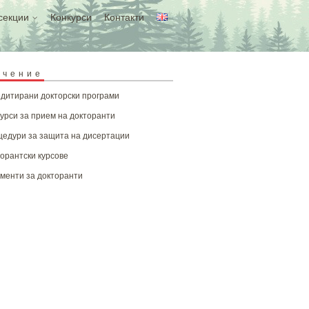
секции
Конкурси
Контакти
учение
дитирани докторски програми
урси за прием на докторанти
едури за защита на дисертации
орантски курсове
менти за докторанти