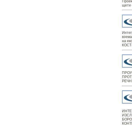
Проек
щети 
Интег
взема
на ек
КОСТ-
ПРОУ
ПРОТ
РЕЧН
ИНТЕ
ИЗСЛ
БОРО
КОНТ