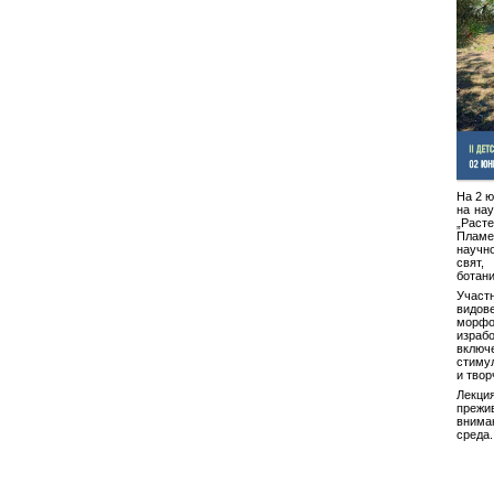
На 2 ю
на нау
„Расте
Пламе
научн
свят
ботани
Участ
видове
морфо
израб
вклю
стиму
и твор
Лекци
преж
внима
среда.