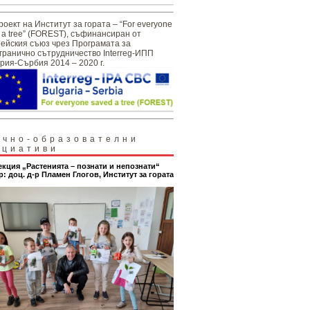
роект на Институт за гората – “For everyone
 a tree” (FOREST), съфинансиран от
ейския съюз чрез Програмата за
гранично сътрудничество Interreg-ИПП
рия-Сърбия 2014 – 2020 г.
учно-образователни
ициативи
екция „Растенията – познати и непознати“
р: доц. д-р Пламен Глогов, Институт за гората