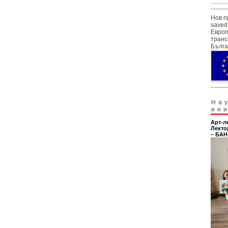
Нов п
saved
Европ
транс
Бълга
На
ин
Арт-л
Лекто
– БАН