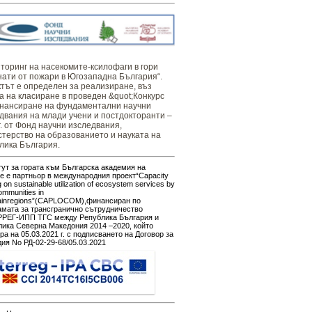
оринг ​​​на ​​насекомите-ксилофаги в гори
нати от пожари в Югозападна България“.
тът е определен за реализиране, въз
а на класиране в проведен &quot;Конкурс
нансиране на фундаментални научни
двания на млади учени и постдокторанти –
г. от Фонд научни изследвания,
терство на образованието и науката на
лика България.
ут за гората към Българска академия на
е е партньор в международния проект“Capacity
g on sustainable utilization of ecosystem services by
ommunities in
ainregions”(CAPLOCOM),финансиран по
амата за трансгранично сътрудничество
РЕГ-ИПП ТГС между Република България и
ика Северна Македония 2014 –2020, който
ра на 05.03.2021 г. с подписването на Договор за
ия No РД-02-29-68/05.03.2021