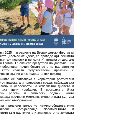
ни 2025 г., в рамките на Втория детски фестивал
ката „Космос от идеи“, се проведе арт-лекцията
нията – познати и непознати“, водена от доц. д-р
н Глогов. Събитието представи по достъпен, но
о обоснован начин богатството на растителния
, като съчета художествени практики с
чески знания и изследователски подход.
ниците се запознаха с характерни растителни
 от градската и природната среда, наблюдаваха
логични особености на иглолистни дървета и
отиха мини хербарии. В програмата бяха
чени ролеви и логически задачи, които
лираха научното мислене, екологичната култура
ческото въображение.
ята предложи цялостно научно-образователно
ивяване, насърчаващо любопитството и
нието към растенията и значението на зелената