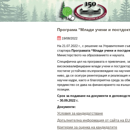
Skip
to
content
Програма “Млади учени и постдокт
19/08/2022
На 21.07.2022 г., с решение на Управителния съ
стартира
Програмата “Млади учени и постдок
Министерството на образованието и науката.
Специфична цел на програмата е привличане, з
висококвалифицирани млади учени и постдоктора
постигне устойчиво възпроизвеждане на научни
ниво, да се осигури реинтеграция и реализация 
научни кадри, както и благоприятна среда за об
предимство се дава на финансирането на външн
позиции.
Срок за подаване на документи в деловодств
– 30.09.2022 г.
Документи:
Условия за кандидатстване
Допълнителна информация от сайта на 
Критерии за оценка на кандидатите