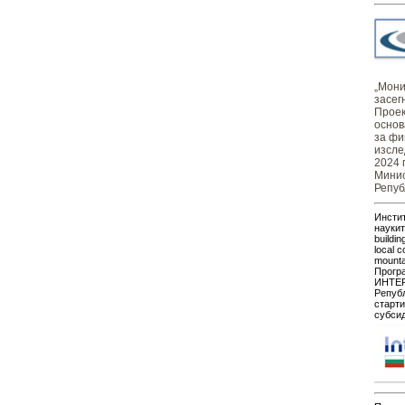
„Монит
засег
Проек
основ
за фи
изсле
2024 
Минис
Репуб
Инстит
наукит
buildin
local c
mount
Прогр
ИНТЕР
Републ
старти
субсид