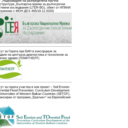
 „Надграждане на разпределена научна
структура „Българска мрежа за дългосрочни
стемни изследвания (LTER-BG), обект от НПКНИ
азумение с МОН ДО1-405/18.12.2020)
ут за Гората при БАН в консорциум за
дане на центърза диагностика и технологии за
телно здраве (ПЛАНТХЕЛТ)
ут за гората участва в нов проект – Soil Erosion
rrential Flood Prevention: Curriculum Development
 Universities of Western Balkan Countries (SETOF),
ансиран от програма „Еразъм+“ на Европейския