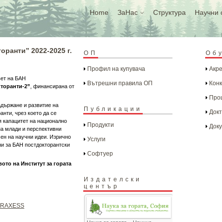
Home
ЗаНас
Структура
Научни 
оранти” 2022-2025 г.
ОП
Об
Профил на купувача
Акре
вет на БАН
Вътрешни правила ОП
Конк
торанти-2”
, финансирана от
Проц
адържане и развитие на
Публикации
Докт
нти, чрез което да се
я капацитет на национално
Продукти
Доку
на млади и перспективни
мен на научни идеи. Изрично
Услуги
и за БАН постдокторантски
Софтуер
ото на Институт за гората
Издателски
център
EURAXESS