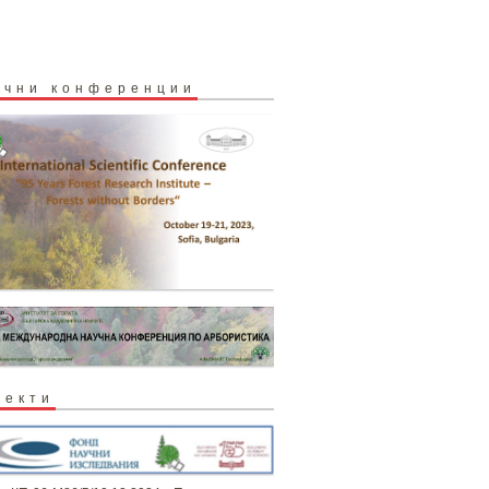
учни конференции
оекти